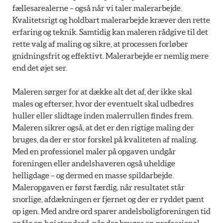
fællesarealerne – også når vi taler malerarbejde.
Kvalitetsrigt og holdbart malerarbejde kræver den rette
erfaring og teknik. Samtidig kan maleren rådgive til det
rette valg af maling og sikre, at processen forløber
gnidningsfrit og effektivt. Malerarbejde er nemlig mere
end det øjet ser.
Maleren sørger for at dække alt det af, der ikke skal
males og efterser, hvor der eventuelt skal udbedres
huller eller slidtage inden malerrullen findes frem.
Maleren sikrer også, at det er den rigtige maling der
bruges, da der er stor forskel på kvaliteten af maling.
Med en professionel maler på opgaven undgår
foreningen eller andelshaveren også uheldige
helligdage – og dermed en masse spildarbejde.
Maleropgaven er først færdig, når resultatet står
snorlige, afdækningen er fjernet og der er ryddet pænt
op igen. Med andre ord sparer andelsboligforeningen tid