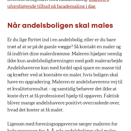
uforpligtende tilbud på facademaling i dag.
Når andelsboligen skal males
Er du lige flyttet ind i en andelsbolig, eller er du bare
træt af at se på de gamle vægge? Så kontakt en maler og
få indfriet dine malerdrømme. Maleren hjælper nemlig
ikke kun andelsboligforeningen med godt malerarbejde.
Andelshaverne kan med fordel også spare en masse tid
og kræfter ved at kontakte en maler, hvis boligen skal
have en opgradering. Maleren er andelshaverens vej til
et kvalitetsresultat – og samtidig behøver det ikke at
koste dyrt at få professionel hjælp til opgaven. Faktisk
bliver mange andelshavere positivt overraskede over,
hvad det koster at få malet.
Ligesom med foreningsopgaverne sørger maleren for
hele processen fra A-Å, når andelsboligen skal males.