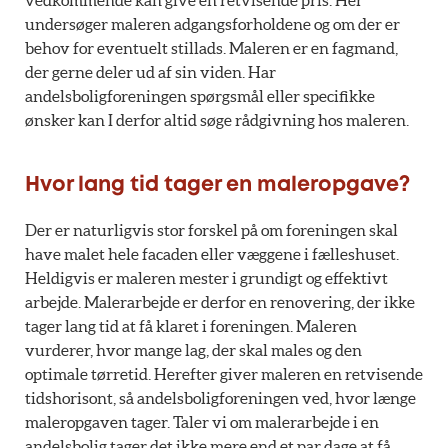
undersøger maleren adgangsforholdene og om der er
behov for eventuelt stillads. Maleren er en fagmand,
der gerne deler ud af sin viden. Har
andelsboligforeningen spørgsmål eller specifikke
ønsker kan I derfor altid søge rådgivning hos maleren.
Hvor lang tid tager en maleropgave?
Der er naturligvis stor forskel på om foreningen skal
have malet hele facaden eller væggene i fælleshuset.
Heldigvis er maleren mester i grundigt og effektivt
arbejde. Malerarbejde er derfor en renovering, der ikke
tager lang tid at få klaret i foreningen. Maleren
vurderer, hvor mange lag, der skal males og den
optimale tørretid. Herefter giver maleren en retvisende
tidshorisont, så andelsboligforeningen ved, hvor længe
maleropgaven tager. Taler vi om malerarbejde i en
andelsbolig tager det ikke mere end et par dage at få