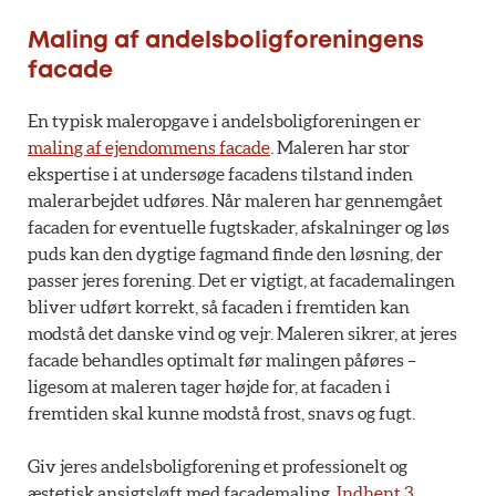
Maling af andelsboligforeningens
facade
En typisk maleropgave i andelsboligforeningen er
maling af ejendommens facade
. Maleren har stor
ekspertise i at undersøge facadens tilstand inden
malerarbejdet udføres. Når maleren har gennemgået
facaden for eventuelle fugtskader, afskalninger og løs
puds kan den dygtige fagmand finde den løsning, der
passer jeres forening. Det er vigtigt, at facademalingen
bliver udført korrekt, så facaden i fremtiden kan
modstå det danske vind og vejr. Maleren sikrer, at jeres
facade behandles optimalt før malingen påføres –
ligesom at maleren tager højde for, at facaden i
fremtiden skal kunne modstå frost, snavs og fugt.
Giv jeres andelsboligforening et professionelt og
æstetisk ansigtsløft med facademaling.
Indhent 3