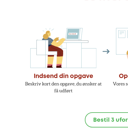
Indsend din opgave
Op
Beskriv kort den opgave, du ønsker at
Vores s
få udført
Bestil 3 ufo