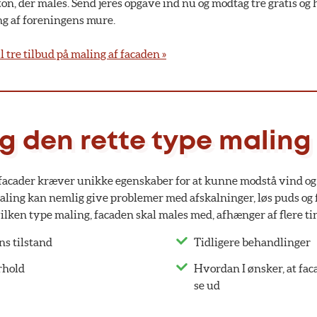
n, der males. Send jeres opgave ind nu og modtag tre gratis og 
ng af foreningens mure.
l tre tilbud på maling af facaden »
g den rette type maling
 facader kræver unikke egenskaber for at kunne modstå vind og 
aling kan nemlig give problemer med afskalninger, løs puds og f
lken type maling, facaden skal males med, afhænger af flere ti
s tilstand
Tidligere behandlinger
rhold
Hvordan I ønsker, at fac
se ud