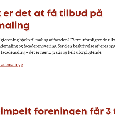
er det at få tilbud på
maling
igforening hjælp til maling af facaden? Få tre uforpligtende tilb
academaling og facaderenovering. Send en beskrivelse af jeres op
å facademaling – det er nemt, gratis og helt uforpligtende.
academaling »
simpelt foreningen får 3 