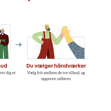
bud
Du vælger håndværker
er dig et
Vælg frit mellem de tre tilbud, og
opgaven udføres