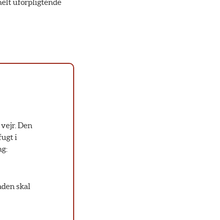
helt uforpligtende
vejr. Den
ugt i
ng:
aden skal