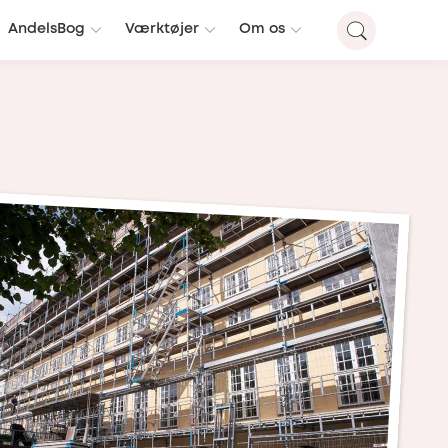
AndelsBog
Værktøjer
Om os