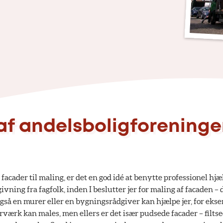
af andelsboligforening
acader til maling, er det en god idé at benytte professionel hjæ
vning fra fagfolk, inden I beslutter jer for maling af facaden – 
gså en murer eller en bygningsrådgiver kan hjælpe jer, for eks
rværk kan males, men ellers er det især pudsede facader – filts