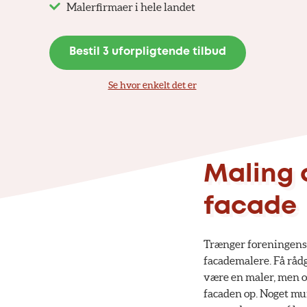
Malerfirmaer i hele landet
Bestil 3 uforpligtende tilbud
Se hvor enkelt det er
Maling 
facade
Trænger foreningens f
facademalere. Få rådgi
være en maler, men o
facaden op. Noget mu