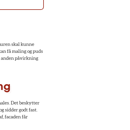
t muren skal kunne
kan få maling og puds
og anden påvirkning
ng
ales. Det beskytter
 sidder godt fast.
af, facaden får