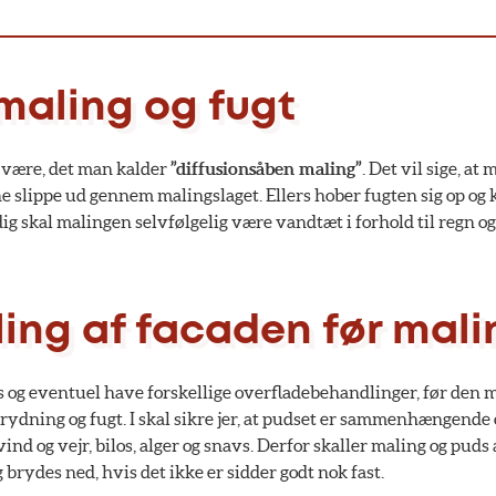
aling og fugt
 være, det man kalder
”diffusionsåben maling”
. Det vil sige, a
e slippe ud gennem malingslaget. Ellers hober fugten sig op og 
tidig skal malingen selvfølgelig være vandtæt i forhold til regn 
ing af facaden før mali
s og eventuel have forskellige overfladebehandlinger, før den m
dning og fugt. I skal sikre jer, at pudset er sammenhængende og
ind og vejr, bilos, alger og snavs. Derfor skaller maling og puds 
brydes ned, hvis det ikke er sidder godt nok fast.