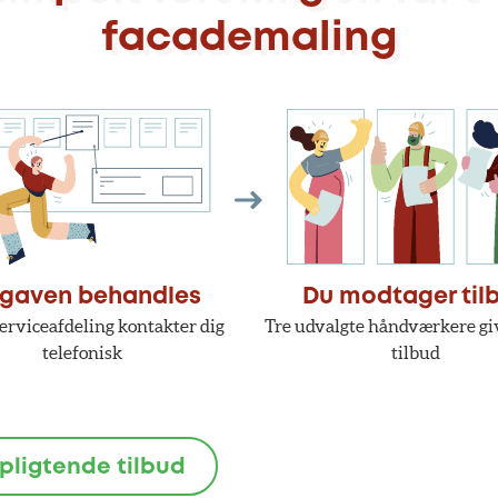
facademaling
gaven behandles
Du modtager til
erviceafdeling kontakter dig
Tre udvalgte håndværkere giv
telefonisk
tilbud
rpligtende tilbud