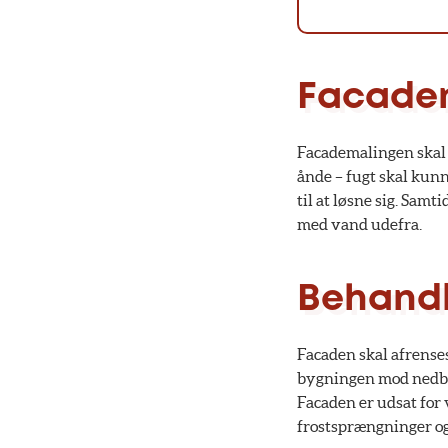
Facadem
Facademalingen skal
ånde – fugt skal kunn
til at løsne sig. Sam
med vand udefra.
Behandl
Facaden skal afrense
bygningen mod nedbry
Facaden er udsat for v
frostsprængninger og 