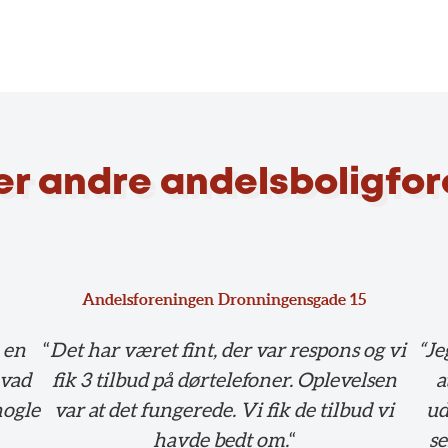
er andre andelsboligfo
Andelsforeningen Dronningensgade 15
 en
“
Det har været fint, der var respons og vi
“Je
hvad
fik 3 tilbud på dørtelefoner. Oplevelsen
a
nogle
var at det fungerede. Vi fik de tilbud vi
ud
havde bedt om.
“
se