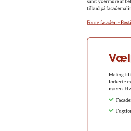
samt ydermure af beto
tilbud på facademali
Forny facaden – Besti
Væl
Maling til
forkerte m
muren. Hvi
Facaden
Fugtfo