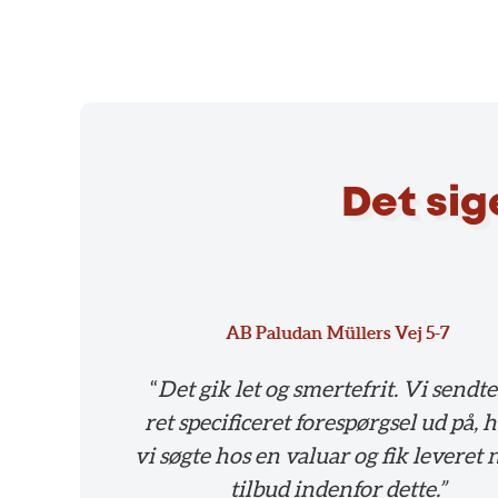
Det sig
AB Paludan Müllers Vej 5-7
“
Det gik let og smertefrit. Vi sendte
ret specificeret forespørgsel ud på, 
vi søgte hos en valuar og fik leveret 
tilbud indenfor dette.”