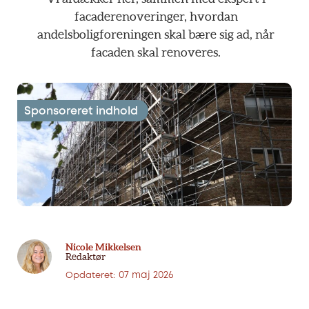
facaderenoveringer,
hvordan
andelsboligforeningen
skal
bære
sig
ad,
når
facaden
skal
renoveres.
Nicole Mikkelsen
Redaktør
07 maj 2026
Opdateret: