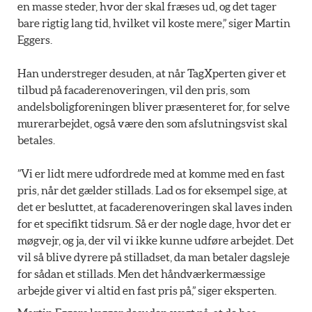
en masse steder, hvor der skal fræses ud, og det tager
bare rigtig lang tid, hvilket vil koste mere,” siger Martin
Eggers.
Han understreger desuden, at når TagXperten giver et
tilbud på facaderenoveringen, vil den pris, som
andelsboligforeningen bliver præsenteret for, for selve
murerarbejdet, også være den som afslutningsvist skal
betales.
”Vi er lidt mere udfordrede med at komme med en fast
pris, når det gælder stillads. Lad os for eksempel sige, at
det er besluttet, at facaderenoveringen skal laves inden
for et specifikt tidsrum. Så er der nogle dage, hvor det er
møgvejr, og ja, der vil vi ikke kunne udføre arbejdet. Det
vil så blive dyrere på stilladset, da man betaler dagsleje
for sådan et stillads. Men det håndværkermæssige
arbejde giver vi altid en fast pris på,” siger eksperten.