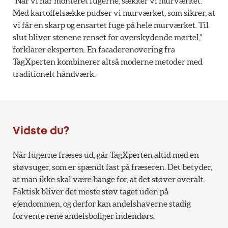
”Når vi har monteret fugerne, sækker vi murværket.
Med kartoffelsække pudser vi murværket, som sikrer, at
vi får en skarp og ensartet fuge på hele murværket. Til
slut bliver stenene renset for overskydende mørtel,”
forklarer eksperten. En facaderenovering fra
TagXperten kombinerer altså moderne metoder med
traditionelt håndværk.
Vidste du?
Når fugerne fræses ud, går TagXperten altid med en
støvsuger, som er spændt fast på fræseren. Det betyder,
at man ikke skal være bange for, at det støver overalt.
Faktisk bliver det meste støv taget uden på
ejendommen, og derfor kan andelshaverne stadig
forvente rene andelsboliger indendørs.