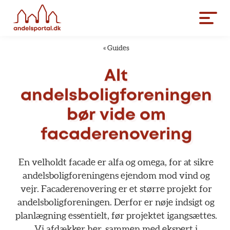
«
Guides
Alt
andelsboligforeningen
bør
vide
om
facaderenovering
En
velholdt
facade
er
alfa
og
omega,
for
at
sikre
andelsboligforeningens
ejendom
mod
vind
og
vejr.
Facaderenovering
er
et
større
projekt
for
andelsboligforeningen.
Derfor
er
nøje
indsigt
og
planlægning
essentielt,
før
projektet
igangsættes.
Vi
afdækker
her,
sammen
med
ekspert
i