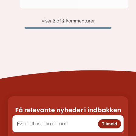
Viser
2
af
2
kommentarer
Få relevante nyheder i indbakken
Tilmeld