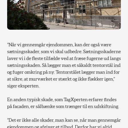
”Når vi gennemgår ejendommen, kan der også være
sætningsskader, som vi skal udbedre. Sætningsskaderne
laver vi i de fleste tilfælde ved at fræse fugerne ud langs
sætningsskaden. Så lægger man et såkaldt tentorstål ind
og fuger omkring på ny. Tentorstålet lægger man ind for
at sikre, at murværket er stærkt og ikke flækker igen,”
siger eksperten.
En anden typisk skade, som TagXperten erfarer findes
på facaden, er sålbænke som trænger til en udskiftning.
”Det er ikke alle skader, man kan se, når man gennemgår
ejendommen og afgiver et tilbud. Derfor har vi altid