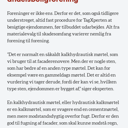
Foreninger er ikke ens. Derfor er det, som også tidligere
understreget, altid fast procedure for TagXperten at
besigtige ejendommen, før tilbuddet udarbejdes. Alt fra
materialevalg til skadesomfang varierer nemlig fra
forening til forening.
”Det er normalt en såkaldt kalkhydrautisk mørtel, som
vi bruger til at facaderenovere. Men der er nogle sten,
som har bedre af en anden type mørtel. Det kan for
eksempel være en gammeldags mørtel. Det er altid en
vurdering vi tager derude, fordi der kan vi se, hvilken
type sten, ejendommen er bygget af,” siger eksperten.
En kalkhydrautisk mørtel, eller hydrautisk kalkmørtel
er en kalkmørtel, som er svagere end en cementmørtel,
men mere modstandsdygtig overfor fugt. Derfor er den
god til fugning af facader, som skal kunne modstå regn,