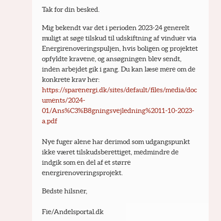
Tak for din besked. 
Mig bekendt var det i perioden 2023-24 generelt 
muligt at søge tilskud til udskiftning af vinduer via 
Energirenoveringspuljen, hvis boligen og projektet 
opfyldte kravene, og ansøgningen blev sendt, 
inden arbejdet gik i gang. Du kan læse mere om de 
konkrete krav her: 
https://sparenergi.dk/sites/default/files/media/doc
uments/2024-
01/Ans%C3%B8gningsvejledning%2011-10-2023-
a.pdf
Nye fuger alene har derimod som udgangspunkt 
ikke været tilskudsberettiget, medmindre de 
indgik som en del af et større 
energirenoveringsprojekt.
Bedste hilsner,
Fie/Andelsportal.dk