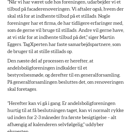
”Når vi har været ude hos foreningen, udarbejder vi et
tilbud på facaderenoveringen. Vi aftaler også, hvem der
skal stå for at indhente tilbud på et stillads. Nogle
foreninger har et firma, de har tidligere erfaringer med,
som de gerne vil bruge til stillads. Andre vil gerne have,
at vi står for at indhente tilbud på det,” siger Martin
Eggers. TagXperten har faste samarbejdspartnere, som
de bruger til at stille stillads op.
Den næste del af processen er herefter, at
andelsboligforeningen indkalder til et
bestyrelsesmøde, og derefter til en generalforsamling.
På generalforsamlingen besluttes det, om renoveringen
skal foretages.
”Herefter kan vi gå i gang. Er andelsboligforeningen
hurtig til at få beslutningen taget, kan vi normalt rykke
ud inden for 2-3 måneder fra første besigtigelse – alt
afhængig af kalenderen selvfølgelig,” uddyber
eksperten.