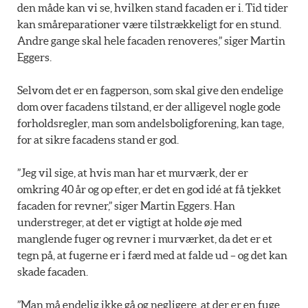
den måde kan vi se, hvilken stand facaden er i. Tid tider
kan småreparationer være tilstrækkeligt for en stund.
Andre gange skal hele facaden renoveres,” siger Martin
Eggers.
Selvom det er en fagperson, som skal give den endelige
dom over facadens tilstand, er der alligevel nogle gode
forholdsregler, man som andelsboligforening, kan tage,
for at sikre facadens stand er god.
”Jeg vil sige, at hvis man har et murværk, der er
omkring 40 år og op efter, er det en god idé at få tjekket
facaden for revner,” siger Martin Eggers. Han
understreger, at det er vigtigt at holde øje med
manglende fuger og revner i murværket, da det er et
tegn på, at fugerne er i færd med at falde ud – og det kan
skade facaden.
”Man må endelig ikke gå og negligere, at der er en fuge,