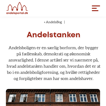
«
AndelsBog
|
Andelstanken
Andelsboligen
er
en
særlig
borform,
der
bygger
på
fællesskab,
demokrati
og
økonomisk
ansvarlighed.
I
denne
artikel
ser
vi
nærmere
på,
hvad
andelstanken
handler
om,
hvordan
det
er
at
bo
i
en
andelsboligforening,
og
hvilke
rettigheder
og
forpligtelser
man
har
som
andelshaver.