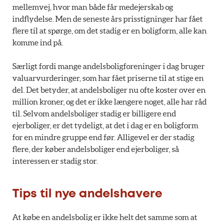
mellemvej, hvor man både får medejerskab og
indflydelse. Men de seneste års prisstigninger har fået
flere til at spørge, om det stadig er en boligform, alle kan
komme ind på.
Særligt fordi mange andelsboligforeninger i dag bruger
valuarvurderinger, som har fået priserne til at stige en
del. Det betyder, at andelsboliger nu ofte koster over en
million kroner, og det er ikke længere noget, alle har råd
til. Selvom andelsboliger stadig er billigere end
ejerboliger, er det tydeligt, at det i dag er en boligform
for en mindre gruppe end før. Alligevel er der stadig
flere, der køber andelsboliger end ejerboliger, så
interessen er stadig stor.
Tips til nye andelshavere
At købe en andelsbolig er ikke helt det samme som at