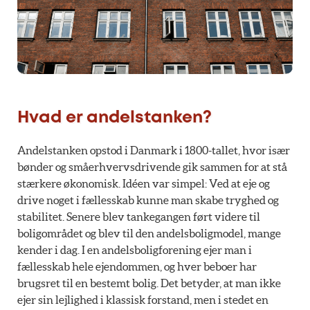
Hvad er andelstanken?
Andelstanken opstod i Danmark i 1800-tallet, hvor især
bønder og småerhvervsdrivende gik sammen for at stå
stærkere økonomisk. Idéen var simpel: Ved at eje og
drive noget i fællesskab kunne man skabe tryghed og
stabilitet. Senere blev tankegangen ført videre til
boligområdet og blev til den andelsboligmodel, mange
kender i dag. I en andelsboligforening ejer man i
fællesskab hele ejendommen, og hver beboer har
brugsret til en bestemt bolig. Det betyder, at man ikke
ejer sin lejlighed i klassisk forstand, men i stedet en