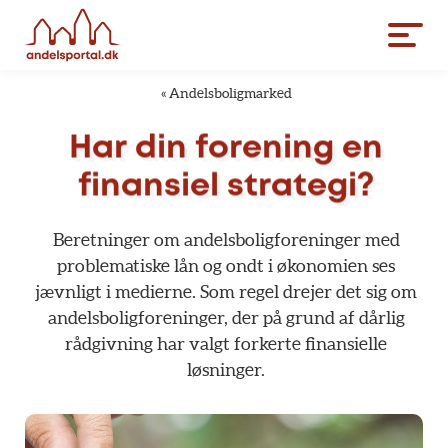
«
Andelsboligmarked
Har
din
forening
en
finansiel
strategi?
Beretninger
om
andelsboligforeninger
med
problematiske
lån
og
ondt
i
økonomien
ses
jævnligt
i
medierne.
Som
regel
drejer
det
sig
om
andelsboligforeninger,
der
på
grund
af
dårlig
rådgivning
har
valgt
forkerte
finansielle
løsninger.