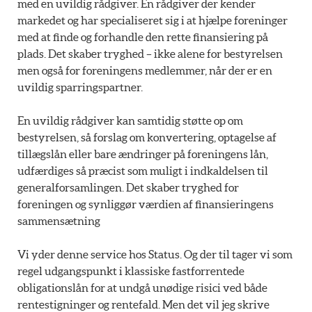
med en uvildig rådgiver. En rådgiver der kender
markedet og har specialiseret sig i at hjælpe foreninger
med at finde og forhandle den rette finansiering på
plads. Det skaber tryghed – ikke alene for bestyrelsen
men også for foreningens medlemmer, når der er en
uvildig sparringspartner.
En uvildig rådgiver kan samtidig støtte op om
bestyrelsen, så forslag om konvertering, optagelse af
tillægslån eller bare ændringer på foreningens lån,
udfærdiges så præcist som muligt i indkaldelsen til
generalforsamlingen. Det skaber tryghed for
foreningen og synliggør værdien af finansieringens
sammensætning
Vi yder denne service hos Status. Og der til tager vi som
regel udgangspunkt i klassiske fastforrentede
obligationslån for at undgå unødige risici ved både
rentestigninger og rentefald. Men det vil jeg skrive