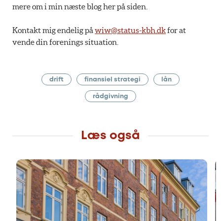
mere om i min næste blog her på siden.
Kontakt mig endelig på
wiw@status-kbh.dk
for at
vende din forenings situation.
drift
finansiel strategi
lån
rådgivning
Læs også