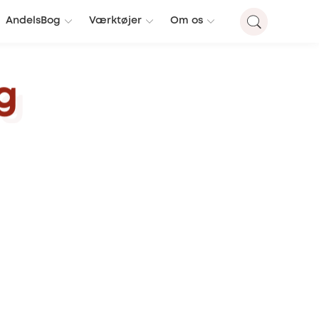
AndelsBog
Værktøjer
Om os
g