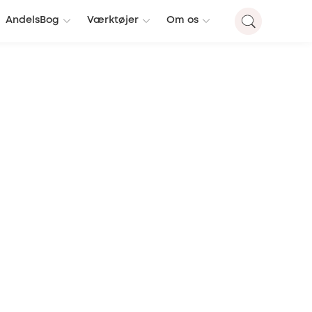
AndelsBog
Værktøjer
Om os