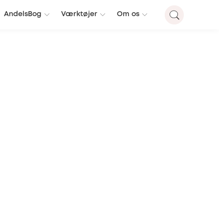
AndelsBog
Værktøjer
Om os