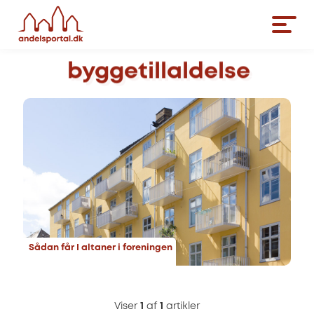
byggetillaldelse
Sådan får I altaner i foreningen
Viser
1
af
1
artikler