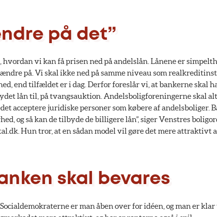
ændre på det”
på, hvordan vi kan få prisen ned på andelslån. Lånene er simpelth
i ændre på. Vi skal ikke ned på samme niveau som realkreditinst
, end tilfældet er i dag. Derfor foreslår vi, at bankerne skal ha
 ydet lån til, på tvangsauktion. Andelsboligforeningerne skal alt
edet acceptere juridiske personer som købere af andelsboliger. 
hed, og så kan de tilbyde de billigere lån”, siger Venstres bolig
al.dk. Hun tror, at en sådan model vil gøre det mere attraktivt a
anken skal bevares
Socialdemokraterne er man åben over for idéen, og man er klar ti