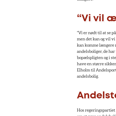
“Vi vil 
“Vi er nødt til at se 
men det kan og vil v
kan komme længere ned
andelsboliger, de har
bopælspligten og i st
have en større sikker
Elholm til Andelsport
andelsbolig.
Andelst
Hos regeringspartiet 