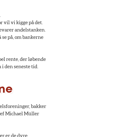
.
vil vi kigge på det.
 bevarer andelstanken.
å se på, om bankerne
el rente, der løbende
 i den seneste tid.
rne
elsforeninger, bakker
hef Michael Müller
er er de dyre