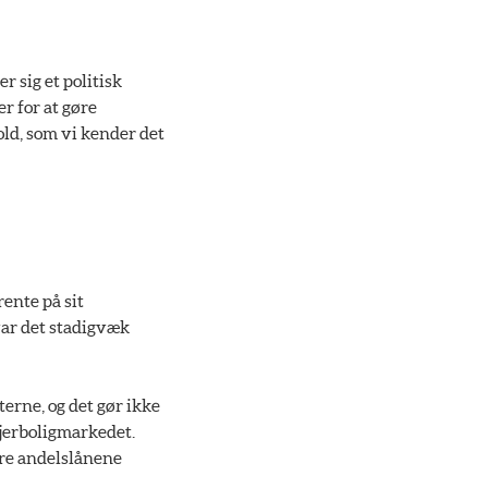
r sig et politisk
er for at gøre
old, som vi kender det
rente på sit
 var det stadigvæk
erne, og det gør ikke
ejerboligmarkedet.
øre andelslånene