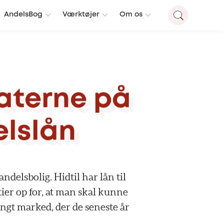
AndelsBog
Værktøjer
Om os
aterne
på
lslån
andelsbolig.
Hidtil
har
lån
til
tier
op
for,
at
man
skal
kunne
ngt
marked,
der
de
seneste
år