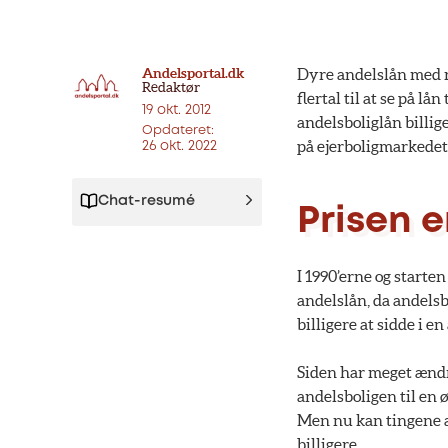
Andelsportal.dk
Dyre andelslån med ren
Redaktør
flertal til at se på l
19 okt. 2012
andelsboliglån billig
Opdateret:
på ejerboligmarkedet
26 okt. 2022
Chat-resumé
Prisen e
I 1990’erne og starte
andelslån, da andelsb
billigere at sidde i e
Siden har meget ændre
andelsboligen til en 
Men nu kan tingene æn
billigere.