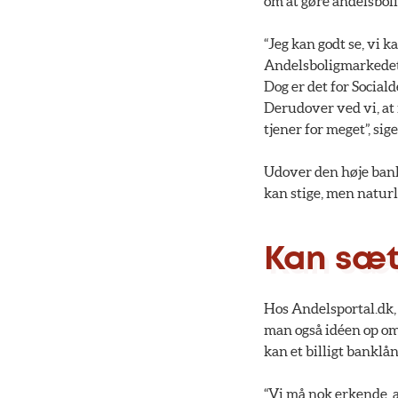
om at gøre andelsboli
“Jeg kan godt se, vi k
Andelsboligmarkedet s
Dog er det for Social
Derudover ved vi, at 
tjener for meget”, si
Udover den høje bank
kan stige, men naturl
Kan sæt
Hos Andelsportal.dk,
man også idéen op om
kan et billigt banklå
“Vi må nok erkende, a