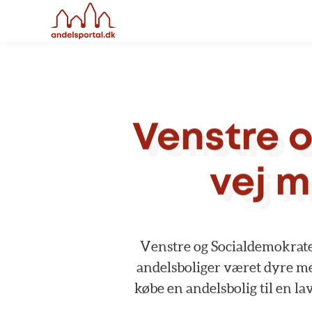
Venstre
vej
m
Venstre
og
Socialdemokrat
andelsboliger
været
dyre
m
købe
en
andelsbolig
til
en
la