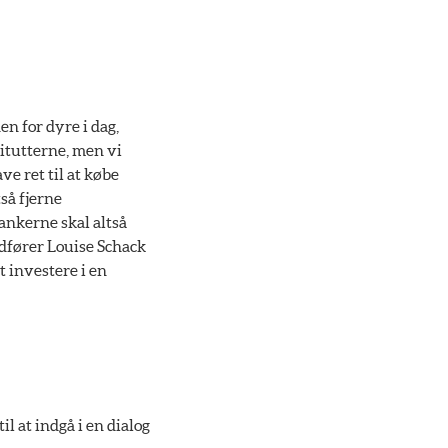
en for dyre i dag,
itutterne, men vi
ve ret til at købe
så fjerne
Bankerne skal altså
ordfører Louise Schack
t investere i en
l at indgå i en dialog