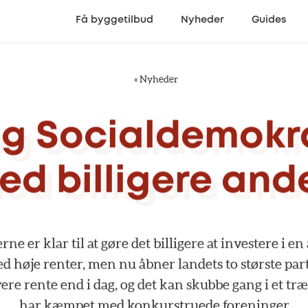
Få byggetilbud
Nyheder
Guides
«
Nyheder
og
Socialdemokr
ed
billigere
ande
erne
er
klar
til
at
gøre
det
billigere
at
investere
i
en
ed
høje
renter,
men
nu
åbner
landets
to
største
par
vere
rente
end
i
dag,
og
det
kan
skubbe
gang
i
et
træ
har
kæmpet
med
konkurstruede
foreninger.