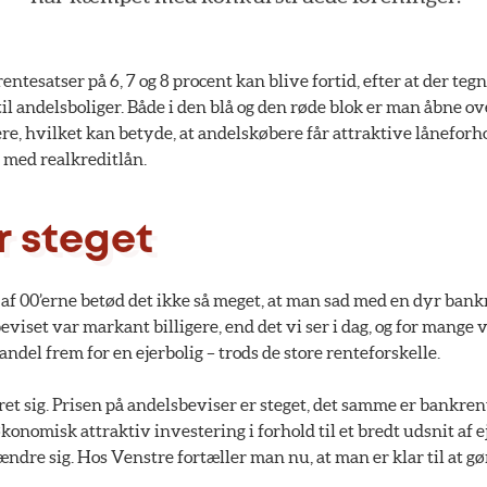
tesatser på 6, 7 og 8 procent kan blive fortid, efter at der tegne
ån til andelsboliger. Både i den blå og den røde blok er man åbne ov
ere, hvilket kan betyde, at andelskøbere får attraktive låneforh
 med realkreditlån.
r steget
n af 00’erne betød det ikke så meget, at man sad med en dyr bank
eviset var markant billigere, end det vi ser i dag, og for mange
n andel frem for en ejerbolig – trods de store renteforskelle.
t sig. Prisen på andelsbeviser er steget, det samme er bankrent
økonomisk attraktiv investering i forhold til et bredt udsnit af 
dre sig. Hos Venstre fortæller man nu, at man er klar til at g