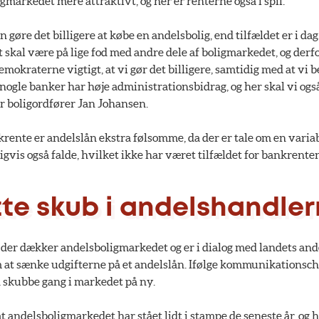
gmarkedet mere attraktivt, og her er renterne også i spil.
an gøre det billigere at købe en andelsbolig, end tilfældet er i dag
kal være på lige fod med andre dele af boligmarkedet, og derfor 
demokraterne vigtigt, at vi gør det billigere, samtidig med at vi
nogle banker har høje administrationsbidrag, og her skal vi ogs
ger boligordfører Jan Johansen.
rente er andelslån ekstra følsomme, da der er tale om en variab
igvis også falde, hvilket ikke har været tilfældet for bankrenten
te skub i andelshandle
 der dækker andelsboligmarkedet og er i dialog med landets and
 at sænke udgifterne på et andelslån. Ifølge kommunikationsc
n skubbe gang i markedet på ny.
t andelsboligmarkedet har stået lidt i stampe de seneste år, og h