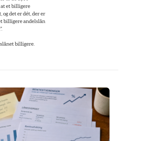
t et billigere
og det er dét, der er
t billigere andelslån
.
lånet billigere.