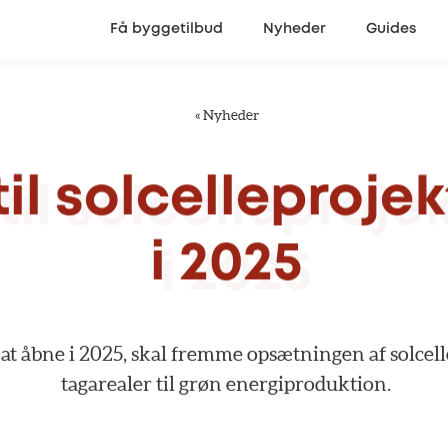
Få byggetilbud
Nyheder
Guides
«
Nyheder
til
solcelleprojek
i
2025
at
åbne
i
2025,
skal
fremme
opsætningen
af
solcell
tagarealer
til
grøn
energiproduktion.