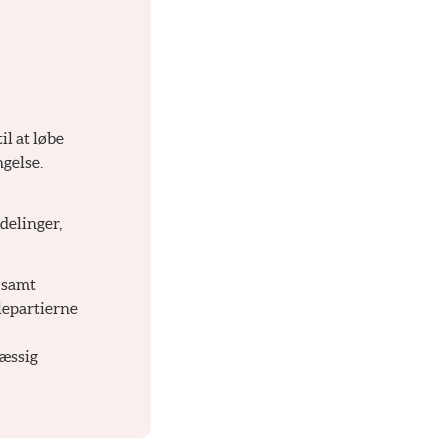
il at løbe
ngelse.
delinger,
 samt
lepartierne
mæssig