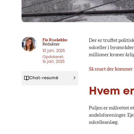
Fie Rueløkke
Der er truffet politis
Redaktør
solceller i byområder
10 jan. 2025
millioner kroner årlig
Opdateret:
14 jan. 2025
Så snart der kommer 
Chat-resumé
Hvem er
Puljen er målrettet e
andelsforeninger. Eje
solcelleanlæg.