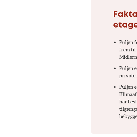
Fakta
etag
Puljen f
frem til
Midlerne
Puljen 
private 
Puljen e
Klimaaf
har besl
tilgænge
bebygge