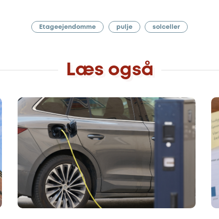
Etageejendomme
pulje
solceller
Læs også