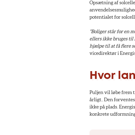
Opsætning af solcelle
anvendelsesmulighed
potentialet for solce
“Boliger står for en m
ellers ikke bruges til
hjælpe til at få flere 
vicedirektør i Energi
Hvor lan
Puljen vil løbe frem 
årligt.. Den forvente
ikke på plads. Energi
konkrete udformning