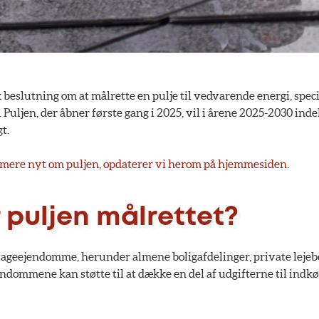
k beslutning om at målrette en pulje til vedvarende energi, speci
. Puljen, der åbner første gang i 2025, vil i årene 2025-2030 in
t.
mere nyt om puljen, opdaterer vi herom på hjemmesiden.
 puljen målrettet?
tageejendomme, herunder almene boligafdelinger, private lejebo
ndommene kan støtte til at dække en del af udgifterne til indkøb