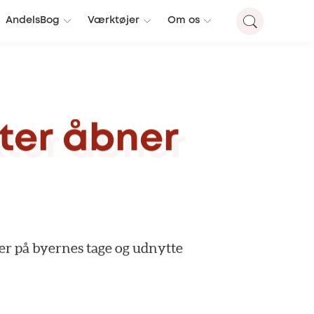
AndelsBog
Værktøjer
Om os
ter
åbner
er
på
byernes
tage
og
udnytte