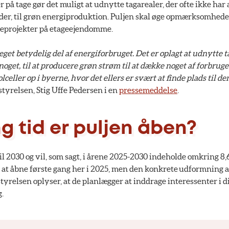
r på tage gør det muligt at udnytte tagarealer, der ofte ikke har
er, til grøn energiproduktion. Puljen skal øge opmærksomhed
lleprojekter på etageejendomme.
eget betydelig del af energiforbruget. Det er oplagt at udnytte t
 noget, til at producere grøn strøm til at dække noget af forbrug
solceller op i byerne, hvor det ellers er svært at finde plads til de
styrelsen, Stig Uffe Pedersen i en
pressemeddelse
.
g tid er puljen åben?
til 2030 og vil, som sagt, i årene 2025-2030 indeholde omkring 8
s at åbne første gang her i 2025, men den konkrete udformning 
styrelsen oplyser, at de planlægger at inddrage interessenter i 
.