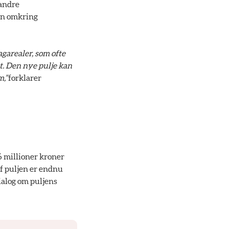
 andre
en omkring
agarealer, som ofte
et. Den nye pulje kan
m,”
forklarer
,6 millioner kroner
af puljen er endnu
dialog om puljens