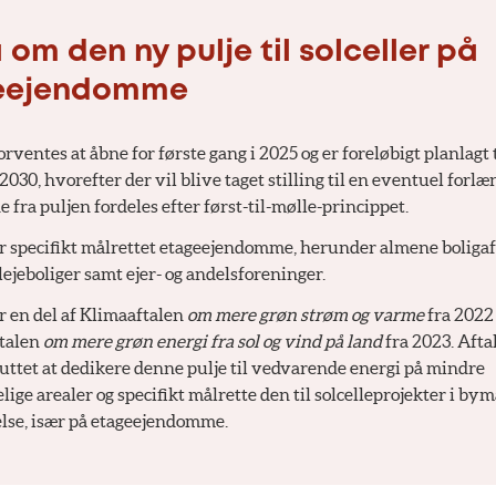
 om den ny pulje til solceller på
eejendomme
orventes at åbne for første gang i 2025 og er foreløbigt planlagt t
 2030, hvorefter der vil blive taget stilling til en eventuel forlæ
 fra puljen fordeles efter først-til-mølle-princippet.
er specifikt målrettet etageejendomme, herunder almene boligaf
lejeboliger samt ejer- og andelsforeninger.
r en del af Klimaaftalen
om mere grøn strøm og varme
fra 2022
talen
om mere grøn energi fra sol og vind på land
fra 2023. Afta
uttet at dedikere denne pulje til vedvarende energi på mindre
lige arealer og specifikt målrette den til solcelleprojekter i by
lse, især på etageejendomme.