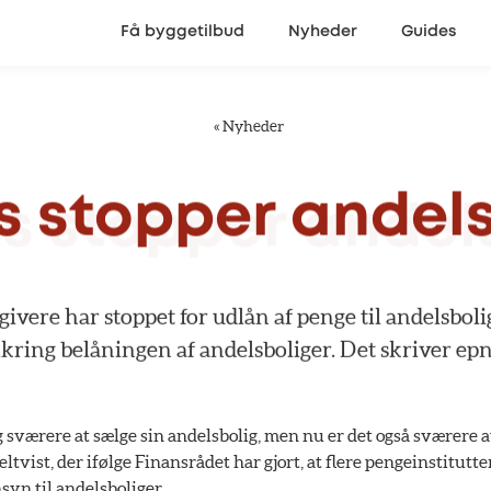
Få byggetilbud
Nyheder
Guides
«
Nyheder
s
stopper
andel
givere
har
stoppet
for
udlån
af
penge
til
andelsboli
kring
belåningen
af
andelsboliger.
Det
skriver
epn
 sværere at sælge sin andelsbolig, men nu er det også sværere a
eltvist, der ifølge Finansrådet har gjort, at flere pengeinstitutt
yn til andelsboliger.