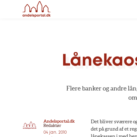
Lånekao
Flere
banker
og
andre
lån
om
Andelsportal.dk
Det bliver sværere og
Redaktør
det på grund af et reg
04 jan. 2010
lånekassen i med hens