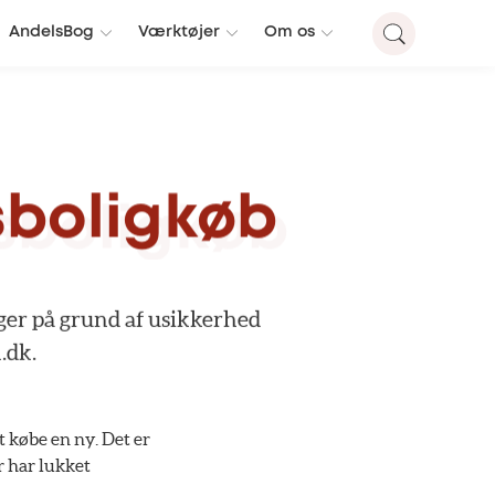
AndelsBog
Værktøjer
Om os
sboligkøb
ger
på
grund
af
usikkerhed
.dk.
t købe en ny. Det er
er har lukket