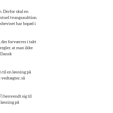
n. Derfor skal en
ventuel tvangsauktion.
sbeviset har bopæl i
 der forværres i takt
regler, at man ikke
i Dansk
 til en løsning på
 vedtægter, så
 henvendt sig til
 løsning på