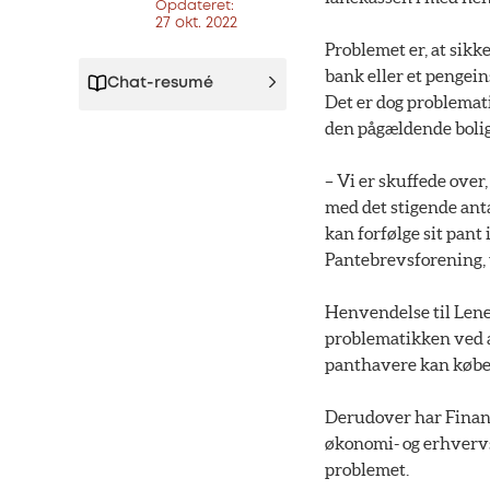
Opdateret:
27 okt. 2022
Problemet er, at sikke
bank eller et pengein
Chat-resumé
Det er dog problemat
den pågældende bolig.
– Vi er skuffede over
med det stigende anta
kan forfølge sit pant
Pantebrevsforening, t
Henvendelse til Lene
problematikken ved at
panthavere kan købe 
Derudover har Finans
økonomi- og erhvervsm
problemet.