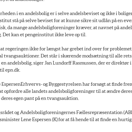
rheden i en andelsbolig er i selve andelsbeviset og ikke i bolige
stitut stå på selve beviset for at kunne sikre sit udlån på en e
isk, da mange andelsboligforeninger kræver, at navnet på andel
 Det kan et pengeinstitut ikke leve op til.
, at regeringen ikke for længst har grebet ind over for problemet,
l tvangsauktioner. Det står i skærende modsætning til alle rets
 i en andelsbolig, siger Jan Lundorff Rasmussen, der er direktør 
il epn.dk.
 EspersenErhvervs- og Byggestyrelsen har forsøgt at finde frem
 opfordre alle landets andelsboligforeninger til at ændre deres
deres egen pant på en tvangsauktion.
rådet og Andelsboligforeningernes Fællesrepræsentation (ABF)
inister Lene Espersen (K) for at få hende til at finde en hurtig