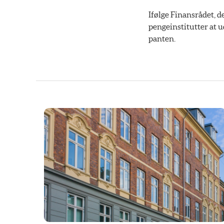
Ifølge Finansrådet, d
pengeinstitutter at 
panten.