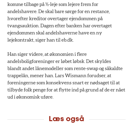
komme tilbage på ½-leje som lejere frem for
andelshavere. De skal bare sørge for en restance,
hvorefter kreditor overtager ejendommen på
tvangsauktion. Dagen efter banken har overtaget
ejendommen skal andelshaverne have en ny
lejekontrakt, siger han til eb.dk.
Han siger videre, at økonomien i flere
andelsboligforeninger er løbet løbsk. Det skyldes
blandt andet lånemodeller som rente-swap og såkaldte
trappelån, mener han. Lars Wismann forudser, at
foreningerne som konsekvens snart er nødsaget til at
tilbyde folk penge for at flytte ind på grund af de er nået
ud i økonomisk uføre.
Læs også