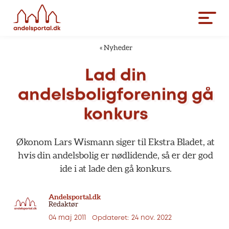
«
Nyheder
Lad
din
andelsboligforening
gå
konkurs
Økonom
Lars
Wismann
siger
til
Ekstra
Bladet,
at
hvis
din
andelsbolig
er
nødlidende,
så
er
der
god
ide
i
at
lade
den
gå
konkurs.
Andelsportal.dk
Redaktør
04 maj 2011
24 nov. 2022
Opdateret: