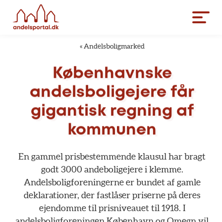
«
Andelsboligmarked
Københavnske
andelsboligejere
får
gigantisk
regning
af
kommunen
En
gammel
prisbestemmende
klausul
har
bragt
godt
3000
andeboligejere
i
klemme.
Andelsboligforeningerne
er
bundet
af
gamle
deklarationer,
der
fastlåser
priserne
på
deres
ejendomme
til
prisniveauet
til
1918.
I
andelsboligforeningen
København
og
Omegn
vil