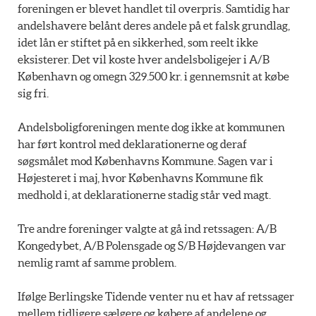
foreningen er blevet handlet til overpris. Samtidig har
andelshavere belånt deres andele på et falsk grundlag,
idet lån er stiftet på en sikkerhed, som reelt ikke
eksisterer. Det vil koste hver andelsboligejer i A/B
København og omegn 329.500 kr. i gennemsnit at købe
sig fri.
Andelsboligforeningen mente dog ikke at kommunen
har ført kontrol med deklarationerne og deraf
søgsmålet mod Københavns Kommune. Sagen var i
Højesteret i maj, hvor Københavns Kommune fik
medhold i, at deklarationerne stadig står ved magt.
Tre andre foreninger valgte at gå ind retssagen: A/B
Kongedybet, A/B Polensgade og S/B Højdevangen var
nemlig ramt af samme problem.
Ifølge Berlingske Tidende venter nu et hav af retssager
mellem tidligere sælgere og købere af andelene og