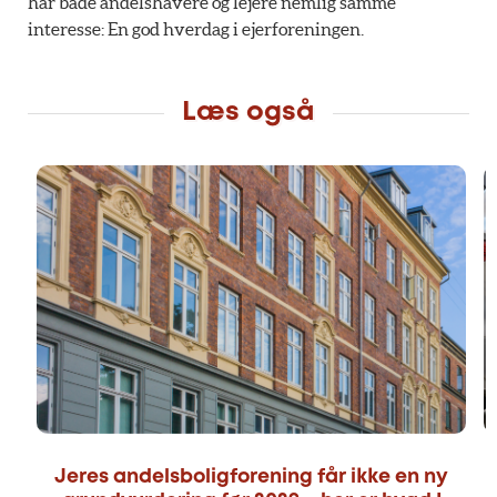
har både andelshavere og lejere nemlig samme
interesse: En god hverdag i ejerforeningen.
Læs også
Jeres andelsboligforening får ikke en ny