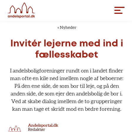
«
Nyheder
Invitér
lejerne
med
ind
i
fællesskabet
I
andelsboligforeninger
rundt
om
i
landet
finder
man
ofte
en
kile
ned
imellem
nogle
af
beboerne:
På
den
ene
side,
de
som
bor
til
leje,
og
på
den
anden
side,
de
som
ejer
den
andelsbolig
de
bor
i.
Ved
at
skabe
dialog
imellem
de
to
grupperinger
kan
man
tage
et
skridt
mod
en
bedre
forening.
Andelsportal.dk
Redaktør