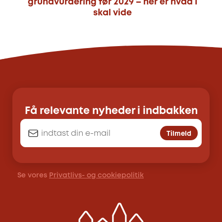
grundvurdering før 2029 – her er hvad I
skal vide
Få relevante nyheder i indbakken
Tilmeld
Se vores
Privatlivs- og cookiepolitik