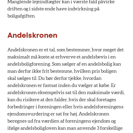
Manglende lejeindtægter kan i værste fald påvirke
driften og i sidste ende have indvirkning på
boligafgiften.
Andelskronen
Andelskronen er et tal, som bestemmer, hvor meget det
maksimalt må koste at erhverve et andelsbevis i en
andelsboligforening. Som sælger af en andelsbolig kan
man derfor ikke frit bestemme, hvilken pris boligen
skal sælges til. Du bør derfor tjekke, hvordan
andelskronen er fastsat inden du vælger at købe. Er
andelskronen eksempelvis sat til den maksimale værdi,
kan du risikere at den falder, hvis der skal foretages
forbedringer i foreningen eller hvis andelsforeningens
ejendomsvurdering er sat for høj. Andelskronen
beregnes ud fra værdien af foreningens ejendom og
ifølge andelsboligloven kan man anvende 3 forskellige