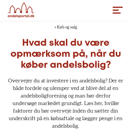
«
Køb og salg
Hvad
skal
du
være
opmærksom
på,
når
du
køber
andelsbolig?
Overvejer
du
at
investere
i
en
andelsbolig?
Der
er
både
fordele
og
ulemper
ved
at
blive
del
af
en
andelsboligforening
og
man
bør
derfor
undersøge
markedet
grundigt.
Læs
her,
hvilke
faktorer
du
bør
overveje
inden
du
sætter
din
underskrift
på
en
købsaftale
og
lægger
penge
i
en
andelsbolig.