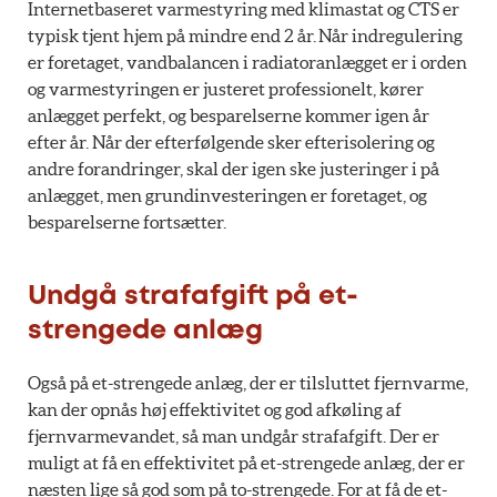
Internetbaseret varmestyring med klimastat og CTS er
typisk tjent hjem på mindre end 2 år. Når indregulering
er foretaget, vandbalancen i radiatoranlægget er i orden
og varmestyringen er justeret professionelt, kører
anlægget perfekt, og besparelserne kommer igen år
efter år. Når der efterfølgende sker efterisolering og
andre forandringer, skal der igen ske justeringer i på
anlægget, men grundinvesteringen er foretaget, og
besparelserne fortsætter.
Undgå strafafgift på et-
strengede anlæg
Også på et-strengede anlæg, der er tilsluttet fjernvarme,
kan der opnås høj effektivitet og god afkøling af
fjernvarmevandet, så man undgår strafafgift. Der er
muligt at få en effektivitet på et-strengede anlæg, der er
næsten lige så god som på to-strengede. For at få de et-