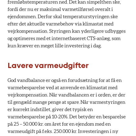
fremløbstemperaturen ned. Det kan simpelthen ske,
fordi der nu er maksimal varmetilførsel overalt i
ejendommen. Derfor skal temperaturstyringen ske
efter det aktuelle varmebehov via klimastat med
vejrkompensation. Styringen kan yderligere udbygges
og optimeres med et internetbaseret CTS-anlæg, som
kun kræver en meget lille investering i dag.
Lavere varmeudgifter
God vandbalance er også en forudsætning for at få en
varmebesparelse ved at anvende en klimastat med
vejrkompensation. Når vandbalancen er i orden, er der
til gengæld mange penge at spare. Når varmestyringen
er korrekt indstillet, giver det typisk en
varmebesparelse på 10-20%. Det betyder en besparelse
på 25 – 50.000 kr. om året for en ejendom med en
varmeudgift på f.eks. 250.000 kr. Investeringen i ny