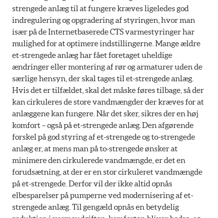
strengede anlæg til at fungere kræves ligeledes god
indregulering og opgradering af styringen, hvor man
især på de Internetbaserede CTS varmestyringer har
mulighed for at optimere indstillingerne. Mange ældre
et-strengede anlæg har fået foretaget uheldige
ændringer eller montering af rør og armaturer uden de
særlige hensyn, der skal tages til et-strengede anlæg.
Hvis det er tilfældet, skal det måske føres tilbage, så der
kan cirkuleres de store vandmængder der kræves for at
anlæggene kan fungere. Når det sker, sikres der en høj
komfort – også på et-strengede anlæg. Den afgørende
forskel på god styring af et-strengede og to-strengede
anlæg er, at mens man på to-strengede ønsker at
minimere den cirkulerede vandmængde, er det en
forudsætning, at der er en stor cirkuleret vandmængde
på et-strengede. Derfor vil der ikke altid opnås
elbesparelser på pumperne ved modernisering af et-
strengede anlæg. Til gengæld opnås en betydelig