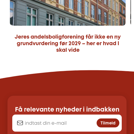
Jeres andelsboligforening får ikke en ny
grundvurdering før 2029 – her er hvad I
skal vide
Få relevante nyheder i indbakken
Tilmeld