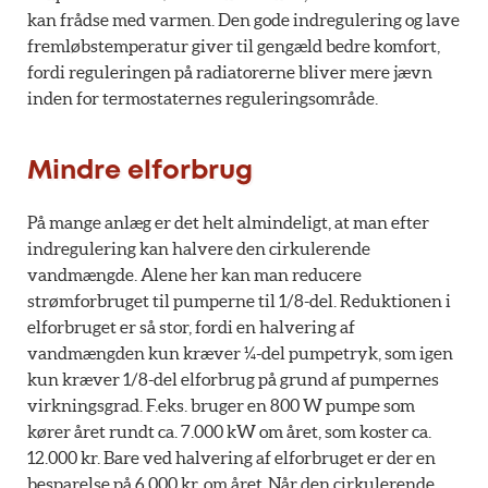
kan frådse med varmen. Den gode indregulering og lave
fremløbstemperatur giver til gengæld bedre komfort,
fordi reguleringen på radiatorerne bliver mere jævn
inden for termostaternes reguleringsområde.
Mindre elforbrug
På mange anlæg er det helt almindeligt, at man efter
indregulering kan halvere den cirkulerende
vandmængde. Alene her kan man reducere
strømforbruget til pumperne til 1/8-del. Reduktionen i
elforbruget er så stor, fordi en halvering af
vandmængden kun kræver ¼-del pumpetryk, som igen
kun kræver 1/8-del elforbrug på grund af pumpernes
virkningsgrad. F.eks. bruger en 800 W pumpe som
kører året rundt ca. 7.000 kW om året, som koster ca.
12.000 kr. Bare ved halvering af elforbruget er der en
besparelse på 6.000 kr. om året. Når den cirkulerende