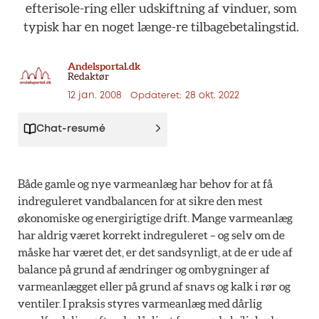
efterisole-ring
eller
udskiftning
af
vinduer,
som
typisk
har
en
noget
længe-re
tilbagebetalingstid.
Andelsportal.dk
Redaktør
12 jan. 2008
28 okt. 2022
Opdateret:
Chat-resumé
Både gamle og nye varmeanlæg har behov for at få
indreguleret vandbalancen for at sikre den mest
økonomiske og energirigtige drift. Mange varmeanlæg
har aldrig været korrekt indreguleret – og selv om de
måske har været det, er det sandsynligt, at de er ude af
balance på grund af ændringer og ombygninger af
varmeanlægget eller på grund af snavs og kalk i rør og
ventiler. I praksis styres varmeanlæg med dårlig