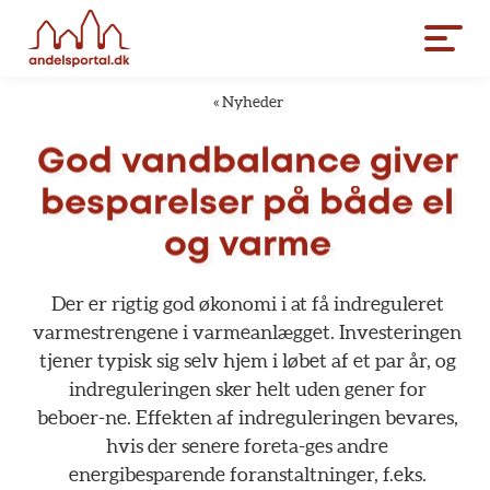
«
Nyheder
God
vandbalance
giver
besparelser
på
både
el
og
varme
Der
er
rigtig
god
økonomi
i
at
få
indreguleret
varmestrengene
i
varmeanlægget.
Investeringen
tjener
typisk
sig
selv
hjem
i
løbet
af
et
par
år,
og
indreguleringen
sker
helt
uden
gener
for
beboer-ne.
Effekten
af
indreguleringen
bevares,
hvis
der
senere
foreta-ges
andre
energibesparende
foranstaltninger,
f.eks.