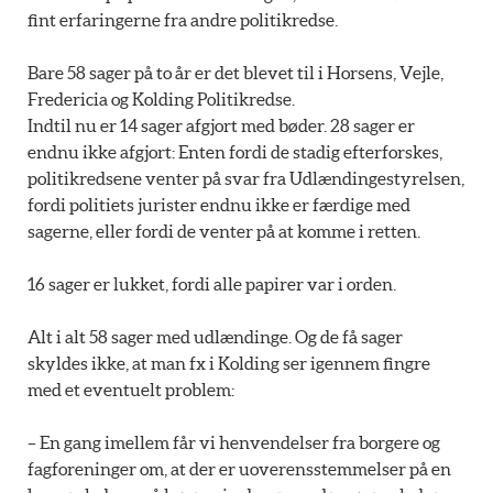
fint erfaringerne fra andre politikredse.
Bare 58 sager på to år er det blevet til i Horsens, Vejle,
Fredericia og Kolding Politikredse.
Indtil nu er 14 sager afgjort med bøder. 28 sager er
endnu ikke afgjort: Enten fordi de stadig efterforskes,
politikredsene venter på svar fra Udlændingestyrelsen,
fordi politiets jurister endnu ikke er færdige med
sagerne, eller fordi de venter på at komme i retten.
16 sager er lukket, fordi alle papirer var i orden.
Alt i alt 58 sager med udlændinge. Og de få sager
skyldes ikke, at man fx i Kolding ser igennem fingre
med et eventuelt problem:
– En gang imellem får vi henvendelser fra borgere og
fagforeninger om, at der er uoverensstemmelser på en