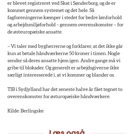
er blevet registreret ved Skat i Sønderborg, og de er
kommet gennem systemet og det hele. Så
fagforeningerne kæmper i stedet for bedre lønforhold
og arbejdsmiljøforhold – gennem overenskomster – for
de østeuropæiske ansatte.
– Vi taler med bygherrerne og forklarer, at det ikke går
kun at betale håndværkerne 50 kroner i timen. Nogle
sender så deres ansatte hjem igen. Andre gange må vi
gribe til blokader. Og generelt er arbejdsgiverne ikke
særligt interesserede i, at vi kommer og blander os.
TIB i Sydjylland har det seneste halve år fået tegnet to
overenskomster for østuropæiske håndværkere.
Kilde: Berlingske
Læs også