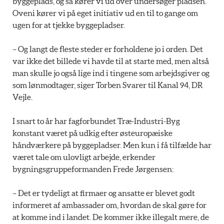
byggeplads, og så kører vi ud over undersøger pladsen.
Oveni kører vi på eget initiativ ud en til to gange om
ugen for at tjekke byggepladser.
– Og langt de fleste steder er forholdene jo i orden. Det
var ikke det billede vi havde til at starte med, men altså
man skulle jo også lige ind i tingene som arbejdsgiver og
som lønmodtager, siger Torben Svarer til Kanal 94, DR
Vejle.
I snart to år har fagforbundet Træ-Industri-Byg
konstant været på udkig efter østeuropæiske
håndværkere på byggepladser. Men kun i få tilfælde har
været tale om ulovligt arbejde, erkender
bygningsgruppeformanden Frede Jørgensen:
– Det er tydeligt at firmaer og ansatte er blevet godt
informeret af ambassader om, hvordan de skal gøre for
at komme ind i landet. De kommer ikke illegalt mere, de