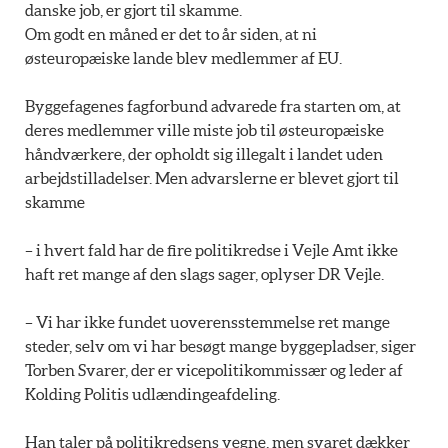
danske job, er gjort til skamme.
Om godt en måned er det to år siden, at ni
østeuropæiske lande blev medlemmer af EU.
Byggefagenes fagforbund advarede fra starten om, at
deres medlemmer ville miste job til østeuropæiske
håndværkere, der opholdt sig illegalt i landet uden
arbejdstilladelser. Men advarslerne er blevet gjort til
skamme
– i hvert fald har de fire politikredse i Vejle Amt ikke
haft ret mange af den slags sager, oplyser DR Vejle.
– Vi har ikke fundet uoverensstemmelse ret mange
steder, selv om vi har besøgt mange byggepladser, siger
Torben Svarer, der er vicepolitikommissær og leder af
Kolding Politis udlændingeafdeling.
Han taler på politikredsens vegne, men svaret dækker