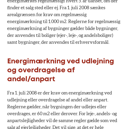
energimærkes regelmæssigt hvert 5. år uanset, om der
finder et salg sted eller ej. Fra 1. juli 2008 sænkes
arealgrænsen for krav om regelmæssig
energimærkning til 1.000 m2. Reglerne for regelmæssig
energimærkning af bygninger gælder både bygninger,
der anvendes til boliger (ejer-, leje-, og andelsboliger)
samt bygninger, der anvendes til erhvervsformål.
Energimærkning ved udlejning
og overdragelse af
andel/anpart
Fra 1. juli 2008 er der krav om energimærkning ved
udlejning eller overdragelse af andel eller anpart.
Reglerne gælder, når bygningen der udlejes eller
overdrages, er 60 m2 eller derover. For leje-, andels- og
anpartslejligheder vil de samme regler gælde som ved
salg af ejerlejligheder. Det vil sige, at det er hele