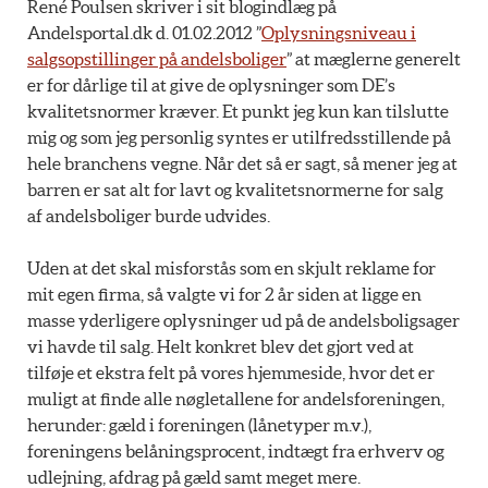
René Poulsen skriver i sit blogindlæg på
Andelsportal.dk d. 01.02.2012 ”
Oplysningsniveau i
salgsopstillinger på andelsboliger
” at mæglerne generelt
er for dårlige til at give de oplysninger som DE’s
kvalitetsnormer kræver. Et punkt jeg kun kan tilslutte
mig og som jeg personlig syntes er utilfredsstillende på
hele branchens vegne. Når det så er sagt, så mener jeg at
barren er sat alt for lavt og kvalitetsnormerne for salg
af andelsboliger burde udvides.
Uden at det skal misforstås som en skjult reklame for
mit egen firma, så valgte vi for 2 år siden at ligge en
masse yderligere oplysninger ud på de andelsboligsager
vi havde til salg. Helt konkret blev det gjort ved at
tilføje et ekstra felt på vores hjemmeside, hvor det er
muligt at finde alle nøgletallene for andelsforeningen,
herunder: gæld i foreningen (lånetyper m.v.),
foreningens belåningsprocent, indtægt fra erhverv og
udlejning, afdrag på gæld samt meget mere.