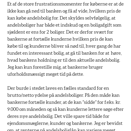
Et af de store frustrationsmomenter for køberne er at de
ikke kan gå ned til banken og få af vide, hvilken pris de
kan købe andelsbolig for. Det skyldes selvfølgelig, at
andelsboliger har både et indskud og en boligafgift som
sjældent er ens for 2 boliger. Det er derfor svært for
bankerne at fortælle kunderne hvilken pris de kan
købe til og kunderne bliver så nød til, hver gang de har
fundet en interessant bolig, at gå til banken for at høre,
hvad bankens holdning er til den aktuelle andelsbolig.
Jeg kan kun forestille mig, at bankerne bruger
uforholdsmæssigt meget tid på dette.
Der burde i stedet laves en fælles standard for en
brutto/netto ydelse på andelsboliger. På den måde kan
bankerne fortælle kunder, at de kan ”sidde” for f.eks. kr.
9.000 om måneden og så kan kunderne lettere søge efter
deres nye andelsbolig. Det ville spare tid både for
ejendomsmæglerne, kunder og bankerne. Jeg er bevidst
om, at renterne på andelsboliglån kan variere meget