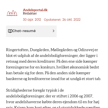
Andelsportal.dk
Redaktør
30 apr. 2012
26 okt. 2022
Opdateret:
Chat-resumé
Ringertoften, Duegården, Møllegården og Odinsvej er
blot et udpluk af de andelsboligforeninger, der ligger i
retssag med deres kreditorer. På den ene side kæmper
foreningerne for en konkurs, hvilket økonomisk bedst
kan betale sig for dem. På den anden side kæmper
bankerne og kreditorerne imod for at undgå et stort tab.
Stridighederne foregår typisk i de
andelsboligforeninger, der er stiftet i 2006 og 2007,
hvor andelshaverne købte deres ejendom til en for høj
pris. Krisen kom kort efter, og så styrtdykkede værdien