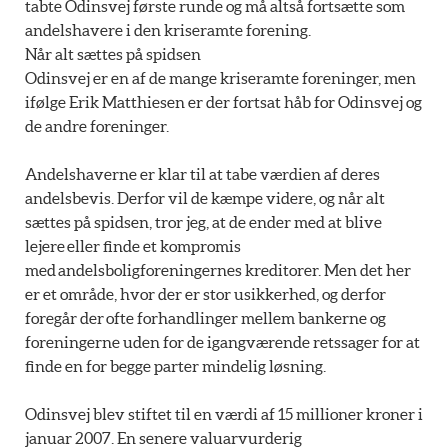
tabte Odinsvej første runde og må altså fortsætte som
andelshavere i den kriseramte forening.
Når alt sættes på spidsen
Odinsvej er en af de mange kriseramte foreninger, men
ifølge Erik Matthiesen er der fortsat håb for Odinsvej og
de andre foreninger.
Andelshaverne er klar til at tabe værdien af deres
andelsbevis. Derfor vil de kæmpe videre, og når alt
sættes på spidsen, tror jeg, at de ender med at blive
lejere eller finde et kompromis
med andelsboligforeningernes kreditorer. Men det her
er et område, hvor der er stor usikkerhed, og derfor
foregår der ofte forhandlinger mellem bankerne og
foreningerne uden for de igangværende retssager for at
finde en for begge parter mindelig løsning.
Odinsvej blev stiftet til en værdi af 15 millioner kroner i
januar 2007. En senere valuarvurderig