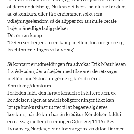
af deres andelsbolig. Nu kan det bedst betale sig for dem
at gå konkurs, eller få ejendommen solgt som
udlejningsejendom, så de slipper for at skulle betale
høje, månedlige boligydelser.
Det er ren kamp
“Det vi ser her, er en ren kamp mellem foreningerne og
kreditorerne. Ingen vil give sig”.
Så kontant er udmeldingen fra advokat Erik Matthiesen
fra Advodan, der arbejder med tilsvarende retssager
mellem andelsforeningerne og kreditorerne.
Kan ikke gå konkurs
Forleden faldt den første kendelse i skifteretten, og
kendelsen siger, at andelsboligforeninger ikke kan
bruge konkursinstituttet til at begære sig deres
konkurs, når de kun har én kreditor. Kendelsen faldt i
en retssag mellem foreningen Odinsvej 14-16 i Kgs.
Lyngby og Nordea, der er foreningens kreditor. Dermed