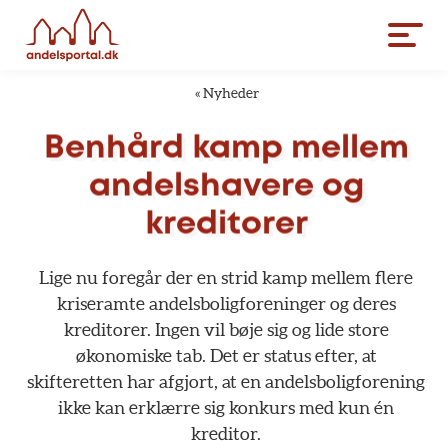
«
Nyheder
Benhård
kamp
mellem
andelshavere
og
kreditorer
Lige
nu
foregår
der
en
strid
kamp
mellem
flere
kriseramte
andelsboligforeninger
og
deres
kreditorer.
Ingen
vil
bøje
sig
og
lide
store
økonomiske
tab.
Det
er
status
efter,
at
skifteretten
har
afgjort,
at
en
andelsboligforening
ikke
kan
erklærre
sig
konkurs
med
kun
én
kreditor.