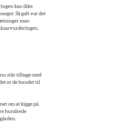
ringen kan ikke
eget. Så galt var det
sætninger man
valuarvurderingen,
 nu står tilbage med
det er de bundet til
et om at kigge på,
ere hundrede
egården.