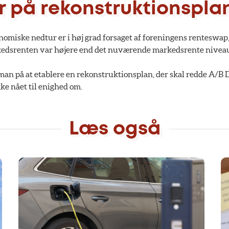
r på rekonstruktionspla
miske nedtur er i høj grad forsaget af foreningens renteswap, 
kedsrenten var højere end det nuværende markedsrente nivea
r man på at etablere en rekonstruktionsplan, der skal redde A/B
ke nået til enighed om.
Læs også