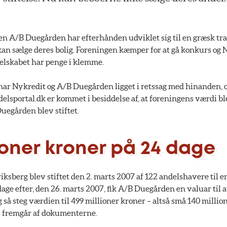
n A/B Duegården har efterhånden udviklet sig til en græsk tra
an sælge deres bolig. Foreningen kæmper for at gå konkurs og
elskabet har penge i klemme.
ar Nykredit og A/B Duegården ligget i retssag med hinanden, 
sportal.dk er kommet i besiddelse af, at foreningens værdi ble
Duegården blev stiftet.
ioner kroner på 24 dage
iksberg blev stiftet den 2. marts 2007 af 122 andelshavere til 
dage efter, den 26. marts 2007, fik A/B Duegården en valuar til 
 så steg værdien til 499 millioner kroner – altså små 140 millio
t fremgår af dokumenterne.