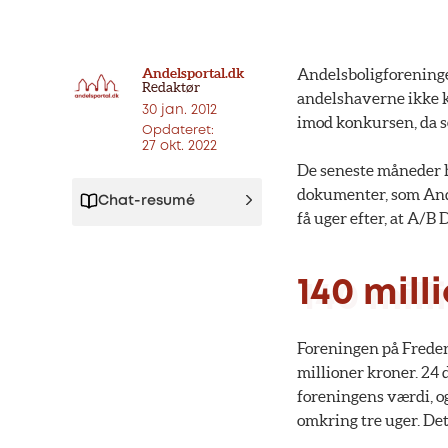
Andelsportal.dk
Andelsboligforeninge
Redaktør
andelshaverne ikke k
30 jan. 2012
imod konkursen, da s
Opdateret:
27 okt. 2022
De seneste måneder h
dokumenter, som Andel
Chat-resumé
få uger efter, at A/B 
140 mill
Foreningen på Freder
millioner kroner. 24 
foreningens værdi, og
omkring tre uger. De