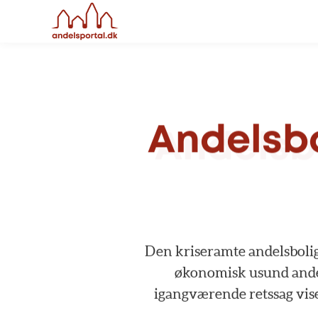
Andelsbo
Den
kriseramte
andelsboli
økonomisk
usund
ande
igangværende
retssag
vis