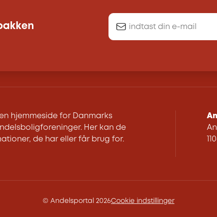
dbakken
r en hjemmeside for Danmarks
An
delsboligforeninger. Her kan de
An
ationer, de har eller får brug for.
11
© Andelsportal 2026
Cookie indstillinger