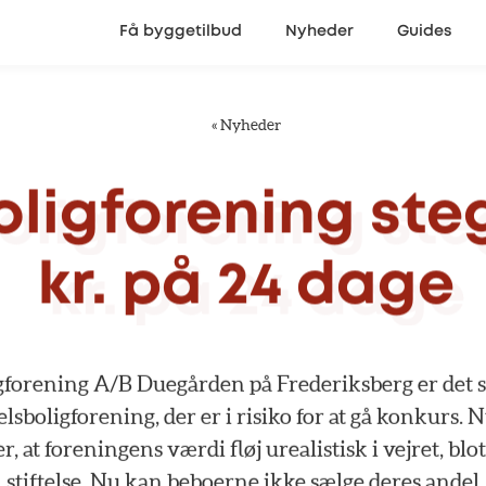
Få byggetilbud
Nyheder
Guides
«
Nyheder
ligforening
ste
kr.
på
24
dage
gforening
A/B
Duegården
på
Frederiksberg
er
det
lsboligforening,
der
er
i
risiko
for
at
gå
konkurs.
N
er,
at
foreningens
værdi
fløj
urealistisk
i
vejret,
blot
stiftelse.
Nu
kan
beboerne
ikke
sælge
deres
andel.