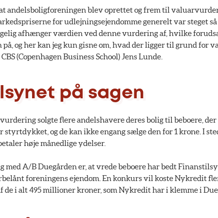
at andelsboligforeningen blev oprettet og frem til valuarvurde
rkedspriserne for udlejningsejendomme generelt var steget så m
lgelig afhænger værdien ved denne vurdering af, hvilke forud
å, og her kan jeg kun gisne om, hvad der ligger til grund for 
ra CBS (Copenhagen Business School) Jens Lunde.
ilsynet på sagen
vurdering solgte flere andelshavere deres bolig til beboere, der
r styrtdykket, og de kan ikke engang sælge den for 1 krone. I ste
betaler høje månedlige ydelser.
g med A/B Duegården er, at vrede beboere har bedt Finanstilsyn
belånt foreningens ejendom. En konkurs vil koste Nykredit fl
f de i alt 495 millioner kroner, som Nykredit har i klemme i Du