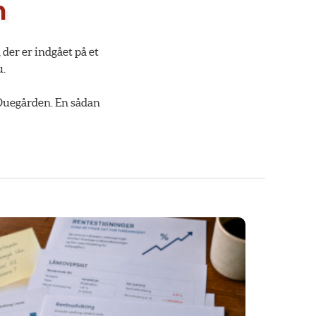
n
der er indgået på et
u.
 Duegården. En sådan