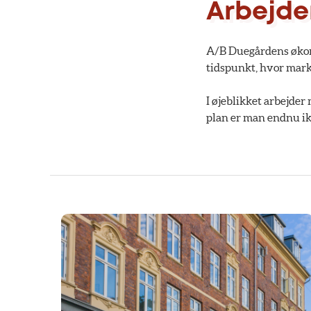
Arbejde
A/B Duegårdens økono
tidspunkt, hvor mar
I øjeblikket arbejde
plan er man endnu ik