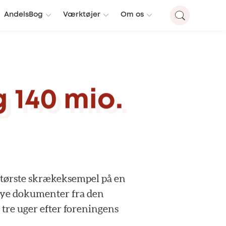
AndelsBog
Værktøjer
Om os
g
140
mio.
største
skrækeksempel
på
en
ye
dokumenter
fra
den
tre
uger
efter
foreningens