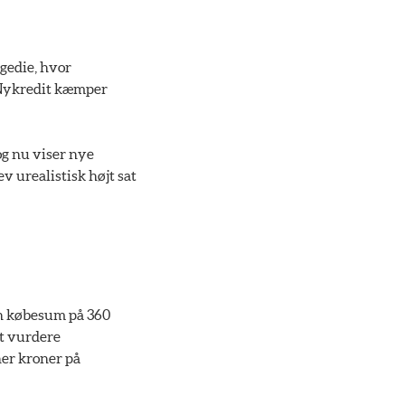
gedie, hvor
 Nykredit kæmper
og nu viser nye
v urealistisk højt sat
en købesum på 360
at vurdere
ner kroner på