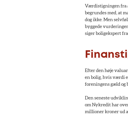
Værdistigningen fra 
begrundes med, at ma
dog ikke. Men selvfø
byggede vurderingen p
siger boligekspert f
Finanst
Efter den høje valuar
en bolig, hvis værdi e
foreningens gæld og 
Den seneste udviklin
om Nykredit har over
millioner kroner ud a