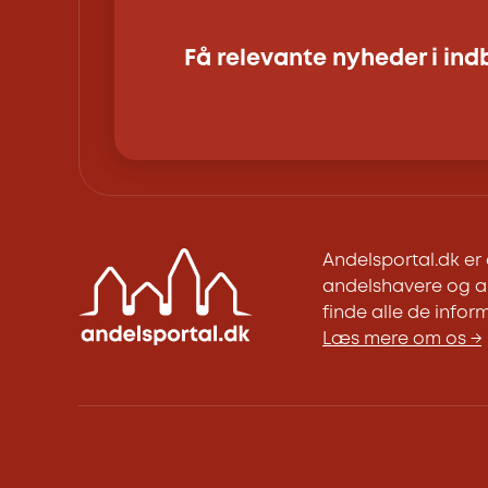
Få relevante nyheder i in
Andelsportal.dk e
andelshavere og an
finde alle de inform
Læs mere om os →