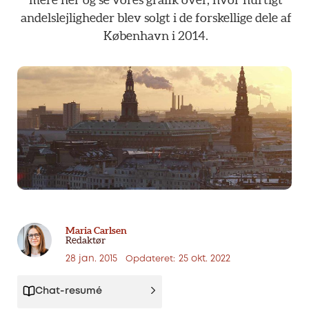
andelslejligheder
blev
solgt
i
de
forskellige
dele
af
København
i
2014.
Maria Carlsen
Redaktør
28 jan. 2015
25 okt. 2022
Opdateret:
Chat-resumé