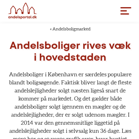
«
Andelsboligmarked
Andelsboliger
rives
væk
i
hovedstaden
Andelsboliger
i
København
er
særdeles
populære
blandt
boligsøgende.
Faktisk
bliver
langt
de
fleste
andelslejligheder
solgt
næsten
ligeså
snart
de
kommer
på
markedet.
Og
det
gælder
både
andelsboliger
solgt
igennem
en
mægler
og
de
andelslejligheder,
der
er
solgt
udenom
mægler.
I
2014
var
den
gennemsnitlige
liggetid
på
andelslejligheder
solgt
i
selvsalg
kun
36
dage.
Læs
mere
her
og
se
vores
grafik
over,
hvor
hurtigt