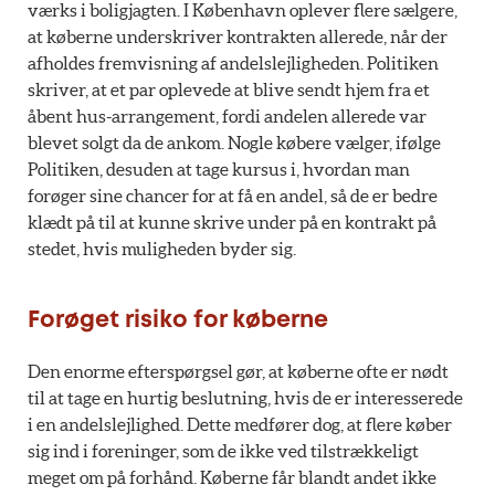
værks i boligjagten. I København oplever flere sælgere,
at køberne underskriver kontrakten allerede, når der
afholdes fremvisning af andelslejligheden. Politiken
skriver, at et par oplevede at blive sendt hjem fra et
åbent hus-arrangement, fordi andelen allerede var
blevet solgt da de ankom. Nogle købere vælger, ifølge
Politiken, desuden at tage kursus i, hvordan man
forøger sine chancer for at få en andel, så de er bedre
klædt på til at kunne skrive under på en kontrakt på
stedet, hvis muligheden byder sig.
Forøget risiko for køberne
Den enorme efterspørgsel gør, at køberne ofte er nødt
til at tage en hurtig beslutning, hvis de er interesserede
i en andelslejlighed. Dette medfører dog, at flere køber
sig ind i foreninger, som de ikke ved tilstrækkeligt
meget om på forhånd. Køberne får blandt andet ikke