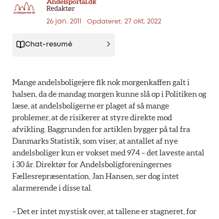
Andelsportal.dk
Redaktør
26 jan. 2011
27 okt. 2022
Opdateret:
Chat-resumé
Mange andelsboligejere fik nok morgenkaffen galt i
halsen, da de mandag morgen kunne slå op i Politiken og
læse, at andelsboligerne er plaget af så mange
problemer, at de risikerer at styre direkte mod
afvikling. Baggrunden for artiklen bygger på tal fra
Danmarks Statistik, som viser, at antallet af nye
andelsboliger kun er vokset med 974 – det laveste antal
i 30 år. Direktør for Andelsboligforeningernes
Fællesrepræsentation, Jan Hansen, ser dog intet
alarmerende i disse tal.
– Det er intet mystisk over, at tallene er stagneret, for