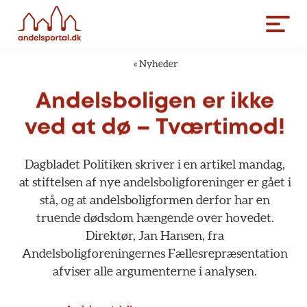
«
Nyheder
Andelsboligen
er
ikke
ved
at
dø
–
Tværtimod!
Dagbladet
Politiken
skriver
i
en
artikel
mandag,
at
stiftelsen
af
nye
andelsboligforeninger
er
gået
i
stå,
og
at
andelsboligformen
derfor
har
en
truende
dødsdom
hængende
over
hovedet.
Direktør,
Jan
Hansen,
fra
Andelsboligforeningernes
Fællesrepræsentation
afviser
alle
argumenterne
i
analysen.