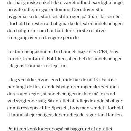
der har ganske enkelt ikke været udbudt særligt mange
private udlejningsejendomme. Derudover står
byggemarkedet stort set stille oven på finanskrisen. Set
i forhold til resten af boligmarkedet, så er andelsboligen
den boligform som har haft den største relative
fremgang over en længere periode.
Lektor i boligøkonomi fra handelshøjskolen CBS, Jens
Lunde, fremfører i Politiken, at en hel del andelsboliger
i dagens Danmark er lejet ud.
– Jeg ved ikke, hvor Jens Lunde har de tal fra. Faktisk
har langt de fleste andelsboligforeninger skrevet ind i
deres vedtægter, at andelsboligerne ikke må lejes ud
ved svigtende salg. Så antallet af udlejede andelsboliger
er mikroskopisk lille. Specielt, hvis man ser det i forhold
til antal af ejerboliger, der er udlejede, siger Jan Hansen.
Politiken konkluderer også på baggrund af antallet