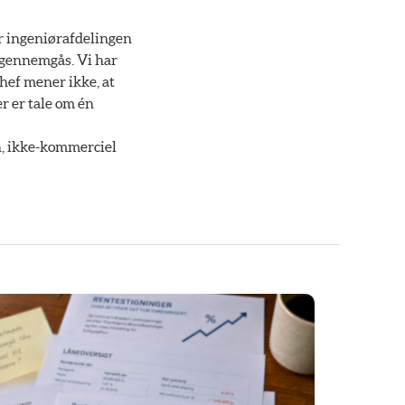
r ingeniørafdelingen
l gennemgås. Vi har
hef mener ikke, at
r er tale om én
n, ikke-kommerciel