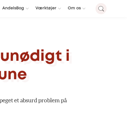
AndelsBog
Værktøjer
Om os
unødigt
i
une
peget
et
absurd
problem
på