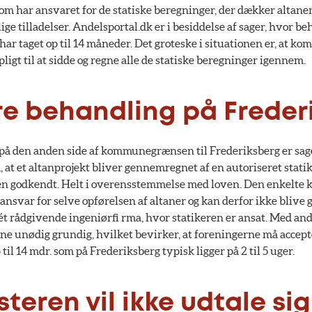
om har ansvaret for de statiske beregninger, der dækker altan
ige tilladelser. Andelsportal.dk er i besiddelse af sager, hvor b
har taget op til 14 måneder. Det groteske i situationen er, at ko
ligt til at sidde og regne alle de statiske beregninger igennem.
re behandling på Freder
på den anden side af kommunegrænsen til Frederiksberg er sag
at et altanprojekt bliver gennemregnet af en autoriseret statik
agen godkendt. Helt i overensstemmelse med loven. Den enkelt
ansvar for selve opførelsen af altaner og kan derfor ikke blive g
ét rådgivende ingeniørfi rma, hvor statikeren er ansat. Med and
unødig grundig, hvilket bevirker, at foreningerne må accept
il 14 mdr. som på Frederiksberg typisk ligger på 2 til 5 uger.
eren vil ikke udtale sig