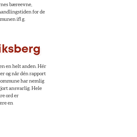
ernes bæreevne,
ehandlingstiden for de
mmunen ifl g.
iksberg
en en helt anden. Hér
er og når dén rapport
e kommune har nemlig
jort ansvarlig. Hele
re ord er
ere en