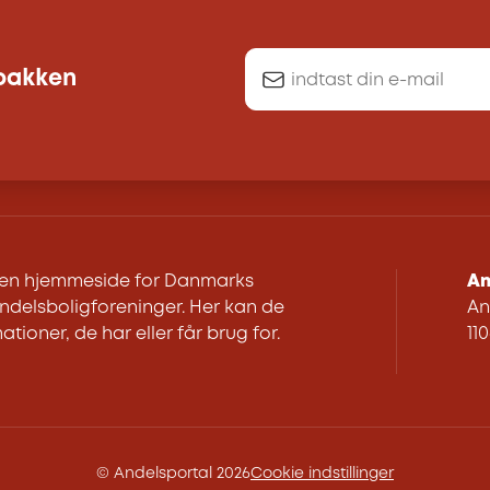
dbakken
r en hjemmeside for Danmarks
An
delsboligforeninger. Her kan de
An
ationer, de har eller får brug for.
11
© Andelsportal 2026
Cookie indstillinger