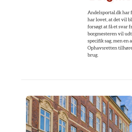
Andelsportal.dk har 
har lovet, at det vi
forsøgt at få et svar
borgmesteren vil udta
specifik sag, men en 
Ophavsretten tilhøre
brug.