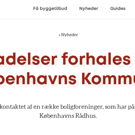
Få byggetilbud
Nyheder
Guides
«
Nyheder
ladelser
forhales
benhavns
Komm
kontaktet
af
en
række
boligforeninger,
som
har
på
Københavns
Rådhus.