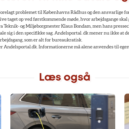
forelagt problemet til Københavns Rådhus og den ansvarlige fo
l blive taget op ved førstkommende møde, hvor arbejdsgange ska
 fra Teknik- og Miljøborgmester Klaus Bondam, men hans pressec
le sig i den specifikke sag. Andelsportal. dk mener nu ikke at de
arbejdsgang, som er alt for bureaukratisk.
r Andelsportal.dk. Informationerne må alene anvendes til ege
Læs også