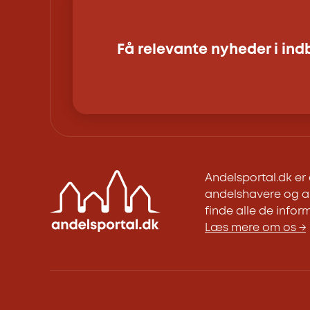
Få relevante nyheder i in
Andelsportal.dk e
andelshavere og an
finde alle de inform
Læs mere om os →