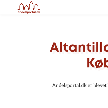
Altantil
Kø
Andelsportal.dk
er
blevet