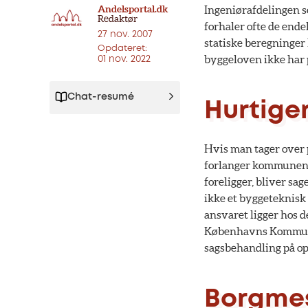
Andelsportal.dk
Ingeniørafdelingen s
Redaktør
forhaler ofte de endel
27 nov. 2007
statiske beregninger 
Opdateret:
byggeloven ikke har p
01 nov. 2022
Chat-resumé
Hurtige
Hvis man tager over 
forlanger kommunen, 
foreligger, bliver s
ikke et byggeteknisk 
ansvaret ligger hos d
Københavns Kommune 
sagsbehandling på op t
Borgmest