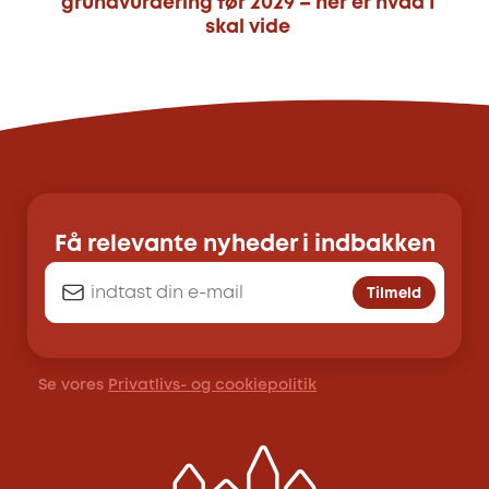
grundvurdering før 2029 – her er hvad I
skal vide
Få relevante nyheder i indbakken
Tilmeld
Se vores
Privatlivs- og cookiepolitik