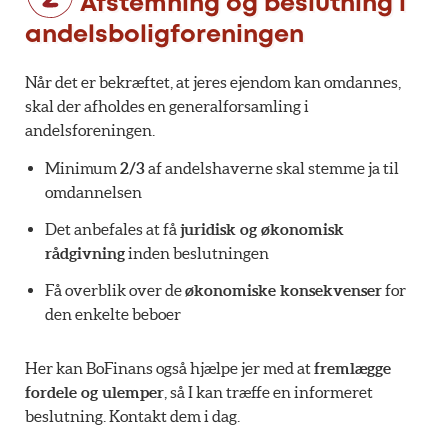
Afstemning og beslutning i
andelsboligforeningen
Når det er bekræftet, at jeres ejendom kan omdannes,
skal der afholdes en generalforsamling i
andelsforeningen.
Minimum
2/3
af andelshaverne skal stemme ja til
omdannelsen
Det anbefales at få
juridisk og økonomisk
rådgivning
inden beslutningen
Få overblik over de
økonomiske konsekvenser
for
den enkelte beboer
Her kan BoFinans også hjælpe jer med at
fremlægge
fordele og ulemper
, så I kan træffe en informeret
beslutning. Kontakt dem i dag.