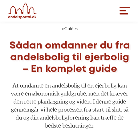
«
Guides
Sådan
omdanner
du
fra
andelsbolig
til
ejerbolig
–
En
komplet
guide
At
omdanne
en
andelsbolig
til
en
ejerbolig
kan
være
en
økonomisk
guldgrube,
men
det
kræver
den
rette
planlægning
og
viden.
I
denne
guide
gennemgår
vi
hele
processen
fra
start
til
slut,
så
du
og
din
andelsboligforening
kan
træffe
de
bedste
beslutninger.