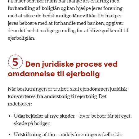
Firmaer som BoFinans har mange års erfaring med
forhandling af boliglån
og kan hjælpe jeres forening
med at
sikre de bedst mulige lånevilkår
. De hjælper
jeres beboere med at forhandle med banken, og giver
dem det bedst mulige grundlag for at blive godkendt til
ejerboliglån.
Den juridiske proces ved
omdannelse til ejerbolig
Når beslutningen er truffet, skal ejendommen
juridisk
konverteres fra andelsbolig til ejerbolig
. Det
indebærer:
Udarbejdelse af nye skøder
– hver beboer får sit eget
skøde på boligen
Udskiftning af lån
– andelsforeningens fælleslån