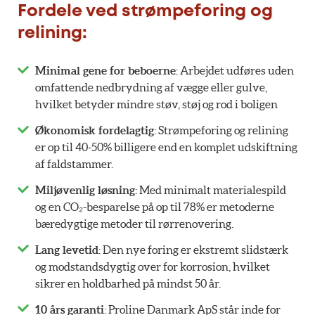
Fordele ved strømpeforing og
relining:
Minimal gene for beboerne
: Arbejdet udføres uden
omfattende nedbrydning af vægge eller gulve,
hvilket betyder mindre støv, støj og rod i boligen
Økonomisk fordelagtig
: Strømpeforing og relining
er op til 40-50% billigere end en komplet udskiftning
af faldstammer.
Miljøvenlig løsning
: Med minimalt materialespild
og en CO₂-besparelse på op til 78% er metoderne
bæredygtige metoder til rørrenovering.
Lang levetid
: Den nye foring er ekstremt slidstærk
og modstandsdygtig over for korrosion, hvilket
sikrer en holdbarhed på mindst 50 år.
10 års garanti
: Proline Danmark ApS står inde for