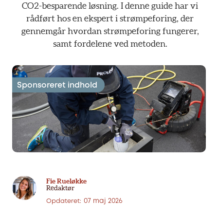
CO2-besparende
løsning.
I
denne
guide
har
vi
rådført
hos
en
ekspert
i
strømpeforing,
der
gennemgår
hvordan
strømpeforing
fungerer,
samt
fordelene
ved
metoden.
Fie Rueløkke
Redaktør
07 maj 2026
Opdateret: