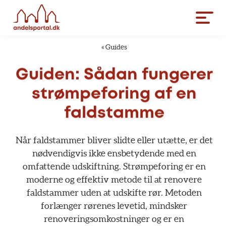
«
Guides
Guiden:
Sådan
fungerer
strømpeforing
af
en
faldstamme
Når
faldstammer
bliver
slidte
eller
utætte,
er
det
nødvendigvis
ikke
ensbetydende
med
en
omfattende
udskiftning.
Strømpeforing
er
en
moderne
og
effektiv
metode
til
at
renovere
faldstammer
uden
at
udskifte
rør.
Metoden
forlænger
rørenes
levetid,
mindsker
renoveringsomkostninger
og
er
en