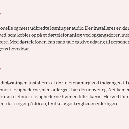
o
onelle og mest udbredte løsning er audio. Der installeres en dør
ghed, som kobles op på et dørtelefonanlæg ved opgangsdøren me
boere. Med dørtelefonen kan man tale og give adgang til personen
gens hoveddør.
o
dioløsningen installeres et dørtelefonanlæg ved indgangen til
foner i lejlighederne, men anlægget har derudover også et kamer
e dørtelefoner i lejlighederne hver en lille skærm. Herved får 
en, der ringer på døren, hvilket øger trygheden yderligere.