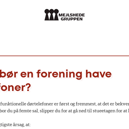
 bør en forening have
foner?
funktionelle dørtelefoner er først og fremmest, at det er bekve
bor du på femte sal, slipper du for at gå ned til stueetagen for a
igste årsag, at: