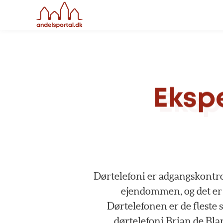
Ekspe
Dørtelefoni
er
adgangskontro
ejendommen,
og
det
er
Dørtelefonen
er
de
fleste
dørtelefoni
Brian
de
Bla