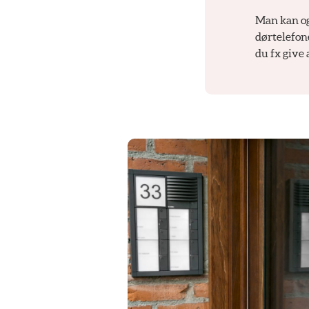
Man kan og
dørtelefon
du fx give