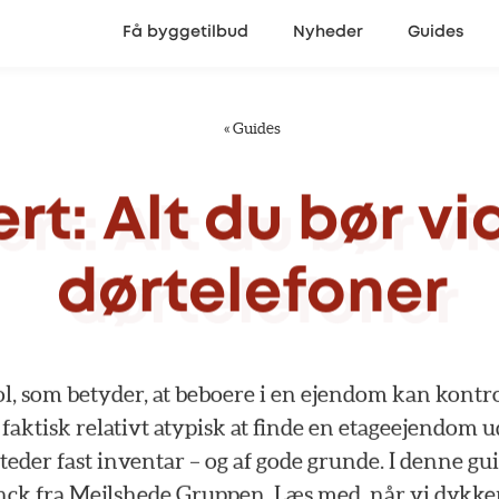
Få byggetilbud
Nyheder
Guides
«
Guides
rt:
Alt
du
bør
vi
dørtelefoner
l,
som
betyder,
at
beboere
i
en
ejendom
kan
kontro
faktisk
relativt
atypisk
at
finde
en
etageejendom
u
steder
fast
inventar
–
og
af
gode
grunde.
I
denne
gu
nck
fra
Mejlshede
Gruppen.
Læs
med,
når
vi
dykke