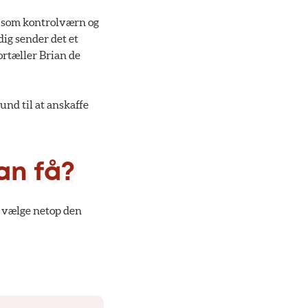
er som kontrolværn og
dig sender det et
ortæller Brian de
und til at anskaffe
an få?
at vælge netop den