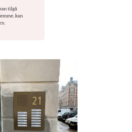
kan tilgå
hjemme, kan
rn.