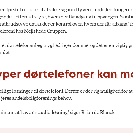
den første barriere til at sikre sig mod tyveri, fordi den funger
ør det lettere at styre, hvem der får adgang til opgangen. Samti
e indbrudstyve om, at der er kontrol over, hvem der får adgang,” f
rtelefoni hos Mejlshede Gruppen.
et dørtelefonanlæg tryghed i ejendomme, og det er en vigtig gr
r det.
typer dørtelefoner kan m
ellige løsninger til dørtelefoni. Derfor er der rig mulighed for 
il jeres andelsboligforenings behov.
nimum at have en audio-løsning,” siger Brian de Blanck.