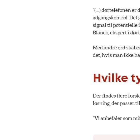
“(…) dørtelefonen er 
adgangskontrol. Det g
signal til potentiell
Blanck, ekspert i dø
Med andre ord skaber 
det, hvis man ikke ha
Hvilke 
Der findes flere forsk
løsning, der passer t
”Vi anbefaler som mi