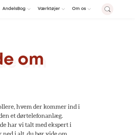
AndelsBog
Værktøjer
Om os
de
om
llere,
hvem
der
kommer
ind
i
den
et
dørtelefonanlæg.
ide
har
vi
talt
med
ekspert
i
r
ned
i
alt,
du
bør
vide
om