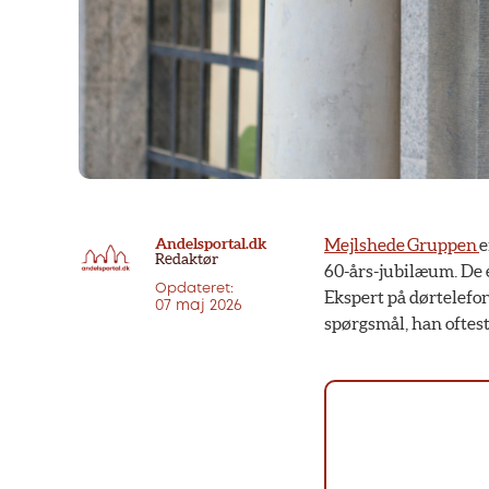
Andelsportal.dk
Mejlshede Gruppen
e
Redaktør
60-års-jubilæum. De e
Opdateret:
Ekspert på dørtelefon
07 maj 2026
spørgsmål, han oftest