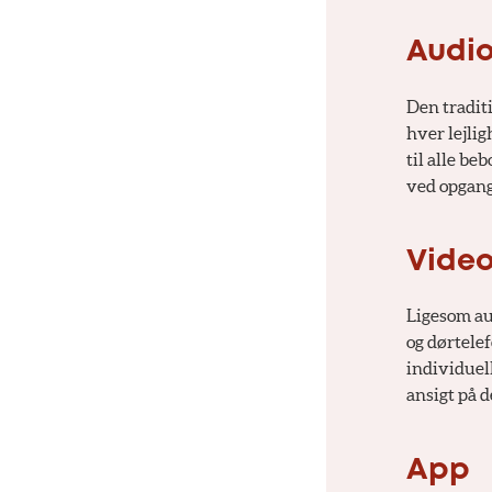
Audi
Den traditi
hver lejli
til alle be
ved opgan
Vide
Ligesom au
og dørtele
individuell
ansigt på d
App