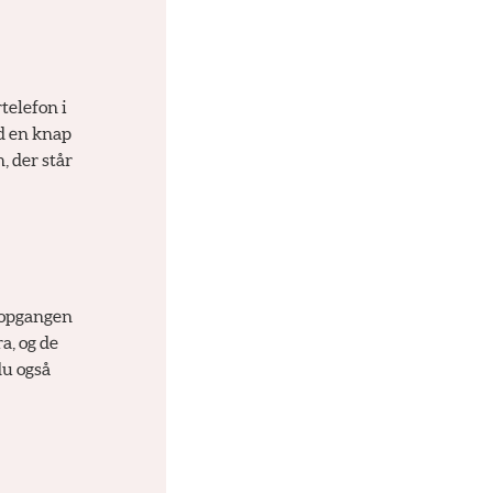
telefon i
d en knap
, der står
 opgangen
a, og de
du også