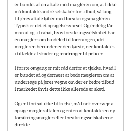
er bundet af en aftale med mægleren om, at I ikke
må kontakte andre selskaber for tilbud, så lang
til jeres aftale løber med forsikringsmægleren.
Typisk er det et opsigelsesvarsel. Og endelig får
man af og til rabat, hvis forsikringsselskabet har
en mægler som bindeled til foreningen, idet
mægleren herunder er den første, der kontaktes
i tilfælde af skader og ændringer til policen.
I første omgang er mit råd derfor at tjekke, hvad I
er bundet af, og dernæst at bede mægleren om at
undersøge på jeres vegne om der er bedre tilbud
i markedet (hvis dette ikke allerede er sket).
Og er I fortsat ikke tilfredse, må I nok overveje at
opsige mægleraftalen og enten at kontakte en ny
forsikringsmægler eller forsikringsselskaberne
direkte.