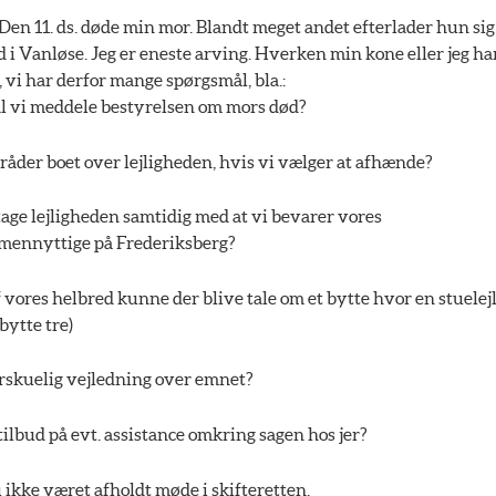
n 11. ds. døde min mor. Blandt meget andet efterlader hun sig
d i Vanløse. Jeg er eneste arving. Hverken min kone eller jeg har
 vi har derfor mange spørgsmål, bla.:
al vi meddele bestyrelsen om mors død?
råder boet over lejligheden, hvis vi vælger at afhænde?
tage lejligheden samtidig med at vi bevarer vores
ennyttige på Frederiksberg?
 vores helbred kunne der blive tale om et bytte hvor en stuelej
bytte tre)
erskuelig vejledning over emnet?
tilbud på evt. assistance omkring sagen hos jer?
ikke været afholdt møde i skifteretten.