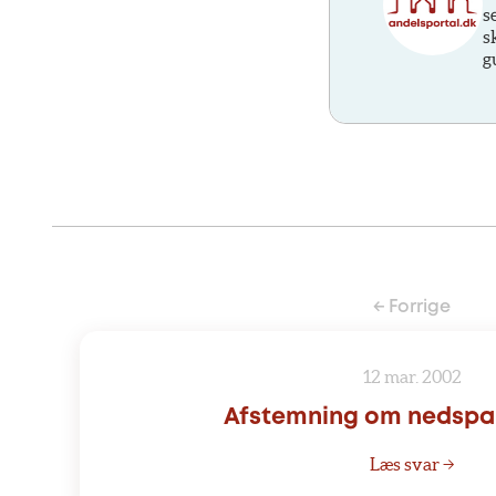
s
s
g
← Forrige
12 mar. 2002
Afstemning om nedspa
Læs svar →