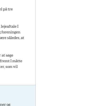
l på tre
lejeaftale I
og foreningen
ære således, at
 at søge
åfremt I måtte
er, som vil
oner og