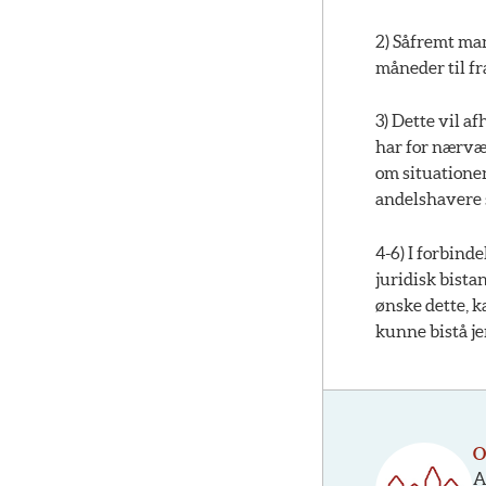
2) Såfremt man
måneder til fr
3) Dette vil a
har for nærvær
om situationen
andelshavere 
4-6) I forbind
juridisk bista
ønske dette, k
kunne bistå je
O
A