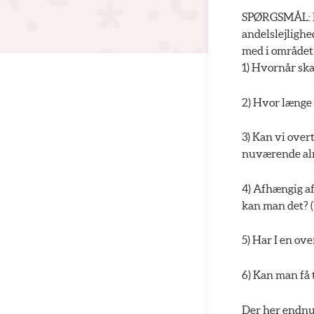
SPØRGSMÅL: De
andelslejlighe
med i området,
1) Hvornår sk
2) Hvor længe 
3) Kan vi over
nuværende alm
4) Afhængig af
kan man det? (
5) Har I en ov
6) Kan man få 
Der her endnu 