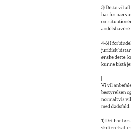
3) Dette vil a
har for nærvær
om situationen
andelshavere 
4-6) I forbind
juridisk bista
ønske dette, k
kunne bistå je
|
Vi vil anbefal
bestyrelsen o
normaltvis vil
med dødsfald.
1) Det har før
skifteretsatte