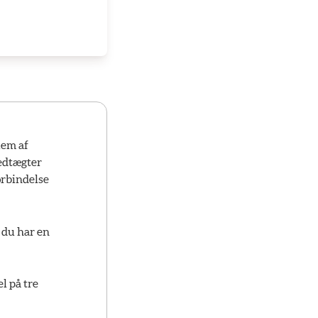
lem af
edtægter
orbindelse
 du har en
l på tre