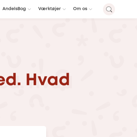
AndelsBog
Værktøjer
Om os
ed.
Hvad