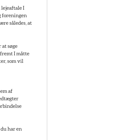
lejeaftale I
og foreningen
ære således, at
 at søge
åfremt I måtte
er, som vil
lem af
edtægter
orbindelse
 du har en