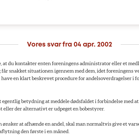
Vores svar fra
04 apr. 2002
e, at du kontakter enten foreningens administrator eller et med
g får snakket situationen igennem med dem, idet foreningens v
 have en klart beskrevet procedure for andelsoverdragelser i f
st egentlig betydning at meddele dødsfaldet i forbindelse med at
st eller der alternativt er udpeget en bobestyrer.
 ønsker at afhænde en andel, skal man normaltvis give et varse
aflytning den første i en måned.