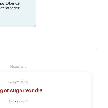
 har løbende
 af nyheder,
Næste →
04 apr. 2002
get suger vand!!!
Læs svar →