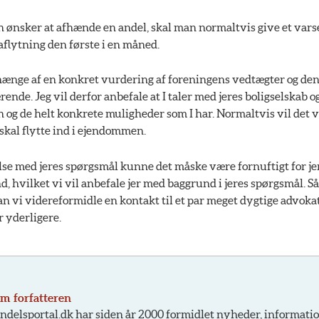
 ønsker at afhænde en andel, skal man normaltvis give et varse
aflytning den første i en måned.
fhænge af en konkret vurdering af foreningens vedtægter og den 
ende. Jeg vil derfor anbefale at I taler med jeres boligselskab 
 og de helt konkrete muligheder som I har. Normaltvis vil det v
skal flytte ind i ejendommen.
else med jeres spørgsmål kunne det måske være fornuftigt for jer
nd, hvilket vi vil anbefale jer med baggrund i jeres spørgsmål. S
an vi videreformidle en kontakt til et par meget dygtige advokat
r yderligere.
m forfatteren
ndelsportal.dk har siden år 2000 formidlet nyheder, informati