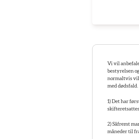
Vi vil anbefal
bestyrelsen o
normaltvis vil
med dødsfald.
1) Det har før
skifteretsatte
2) Såfremt man
måneder til fr