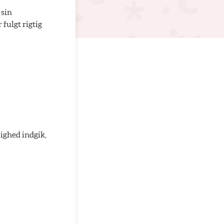
 sin
 fulgt rigtig
lighed indgik,