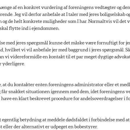
fhænge af en konkret vurdering af foreningens vedtægter og den 
ende. Jeg vil derfor anbefale at I taler med jeres boligselskab 
 og de helt konkrete muligheder som I har. Normaltvis vil det v
skal flytte ind i ejendommen.
else med jeres spørgsmål kunne det måske være fornuftigt for jer
nd, hvilket vi vil anbefale jer med baggrund i jeres spørgsmål. S
an vi videreformidle en kontakt til et par meget dygtige advokat
r yderligere.
e, at du kontakter enten foreningens administrator eller et med
g får snakket situationen igennem med dem, idet foreningens v
 have en klart beskrevet procedure for andelsoverdragelser i f
st egentlig betydning at meddele dødsfaldet i forbindelse med at
st eller der alternativt er udpeget en bobestyrer.