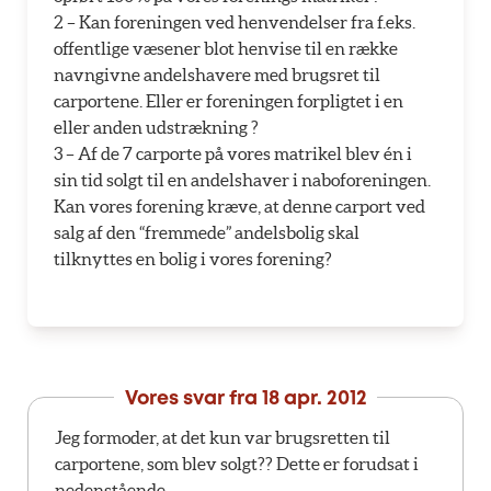
2 – Kan foreningen ved henvendelser fra f.eks.
offentlige væsener blot henvise til en række
navngivne andelshavere med brugsret til
carportene. Eller er foreningen forpligtet i en
eller anden udstrækning ?
3 – Af de 7 carporte på vores matrikel blev én i
sin tid solgt til en andelshaver i naboforeningen.
Kan vores forening kræve, at denne carport ved
salg af den “fremmede” andelsbolig skal
tilknyttes en bolig i vores forening?
Vores svar fra
18 apr. 2012
Jeg formoder, at det kun var brugsretten til
carportene, som blev solgt?? Dette er forudsat i
nedenstående.