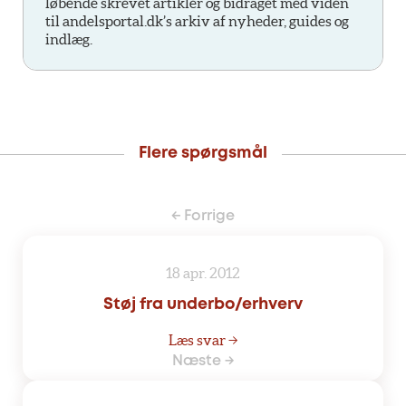
løbende skrevet artikler og bidraget med viden
til andelsportal.dk’s arkiv af nyheder, guides og
indlæg.
Flere spørgsmål
← Forrige
18 apr. 2012
Støj fra underbo/erhverv
Læs svar →
Næste →