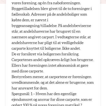
vores forening, og én fra naboforeningen.
Byggetilladelsen blev givet til de to foreninger i
fællesskab. Adresser på de andelsboliger som
købte dem, er nævnt i
byggeansøgning/tilladelse. På andelsbeviserne
står, at andelshaverne har brugsret til en
nærmere angivet carport. I vedtægterne står, at
andelshaverne har pligt til at vedligeholde
carporte knyttet til boligerne. Ikke andet.
De er forsikret via boligernes forsikring.
Carportenes andel opkræves årligt hos brugerne.
Ellers har foreningen intet økonomisk at gøre
med disse carporte.
Bestyrelsen mener, at carportene er foreningen
uvedkommende, og at det alene er brugerne, som
har ansvaret for dem.
Spørgsmål: 1 – Hvem har den egentlige
ejendomsret og ansvar for disse carporte, som er
opført 100 % på vores forenings matrikel ?