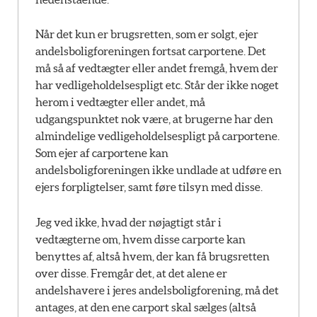
Når det kun er brugsretten, som er solgt, ejer
andelsboligforeningen fortsat carportene. Det
må så af vedtægter eller andet fremgå, hvem der
har vedligeholdelsespligt etc. Står der ikke noget
herom i vedtægter eller andet, må
udgangspunktet nok være, at brugerne har den
almindelige vedligeholdelsespligt på carportene.
Som ejer af carportene kan
andelsboligforeningen ikke undlade at udføre en
ejers forpligtelser, samt føre tilsyn med disse.
Jeg ved ikke, hvad der nøjagtigt står i
vedtægterne om, hvem disse carporte kan
benyttes af, altså hvem, der kan få brugsretten
over disse. Fremgår det, at det alene er
andelshavere i jeres andelsboligforening, må det
antages, at den ene carport skal sælges (altså