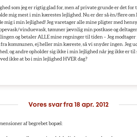
lighed som jeg er rigtig glad for, men af private grunde er det fo
olde mig mest i min kærestes lejlighed. Nu er der så èn/flere om
de mig i min lejlighed! Jeg varetager alle mine pligter med hensy
ppevask/vinduevask, tømmer jævnlig min postkase og deltager 
ingen og betaler ALLE mine regninger til tiden – Jeg modtager
 fra kommunen, ej heller min kæreste, så vi snyder ingen. Jeg ud
hed, og andre opholder sig ikke i min lejlighed når jeg ikke er til 
 ved ikke at bo i min lejlighed HVER dag?
Vores svar fra
18 apr. 2012
imensioner af begrebet bopæl: