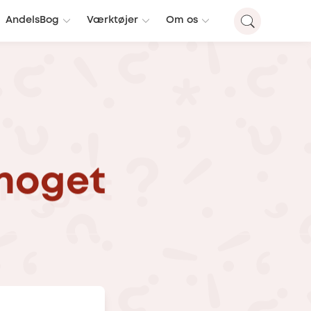
AndelsBog
Værktøjer
Om os
noget