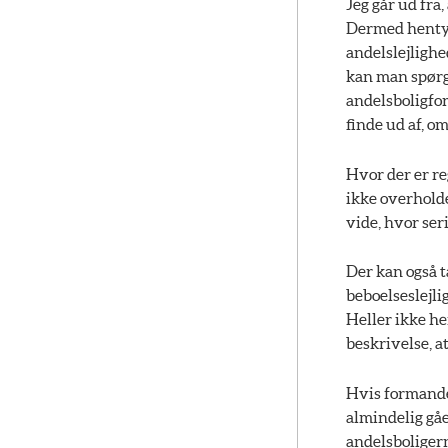
Jeg går ud fra
Dermed hentyde
andelslejlighe
kan man spørg
andelsboligfor
finde ud af, om
Hvor der er reg
ikke overholde
vide, hvor ser
Der kan også t
beboelseslejli
Heller ikke her
beskrivelse, at
Hvis formanden
almindelig gåen
andelsboligerne