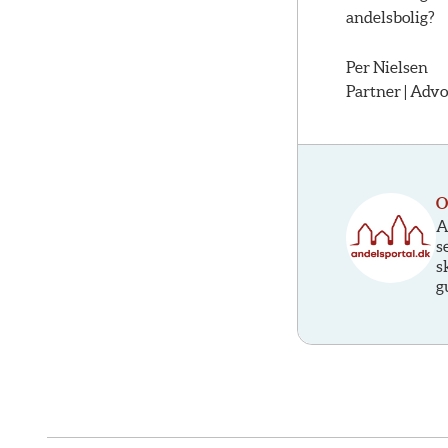
andelsbolig?
Per Nielsen
Partner | Advo
O
A
s
s
g