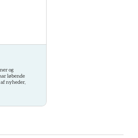
oner og
 har løbende
 af nyheder,