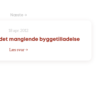
Næste →
18 apr. 2012
et manglende byggetilladelse
Læs svar →