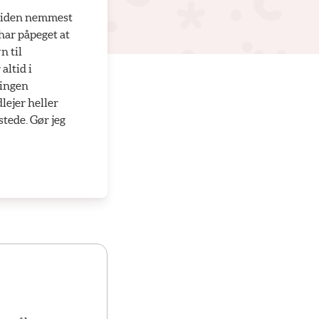
r tiden nemmest
 har påpeget at
n til
altid i
 ingen
lejer heller
stede. Gør jeg