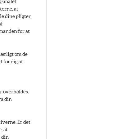
gsmålet.
terne, at
e dine pligter,
af
rmanden for at
 særligt om de
 for dig at
er overholdes.
ra din
iverne. Er det
, at
i din