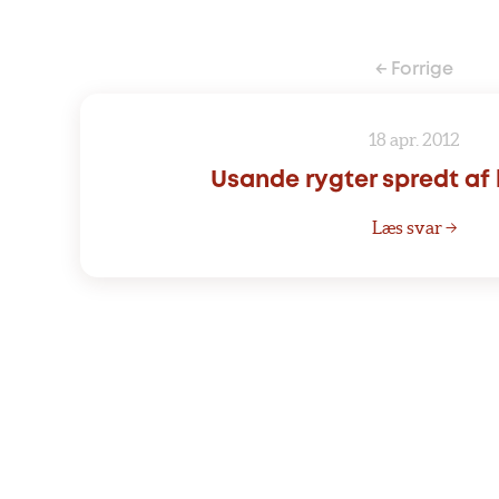
← Forrige
18 apr. 2012
Usande rygter spredt af 
Læs svar →