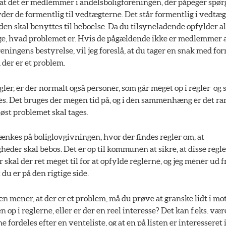
, at det er medlemmer i andelsboligforeningen, der påpeger spør
r de formentlig til vedtægterne. Det står formentlig i vedtæg
den skal benyttes til beboelse. Da du tilsyneladende opfylder all
e, hvad problemet er. Hvis de pågældende ikke er medlemmer 
eningens bestyrelse, vil jeg foreslå, at du tager en snak med fo
 der er et problem.
ler, er der normalt også personer, som går meget op i regler  og
s. Det bruges der megen tid på, og i den sammenhæng er det rart
iøst problemet skal tages.
ænkes på boliglovgivningen, hvor der findes regler om, at
gheder skal bebos. Det er op til kommunen at sikre, at disse regl
 skal der ret meget til for at opfylde reglerne, og jeg mener ud f
 du er på den rigtige side.
 mener, at der er et problem, må du prøve at granske lidt i mot
 op i reglerne, eller er der en reel interesse? Det kan f.eks. være
 fordeles efter en venteliste, og at en på listen er interesseret 