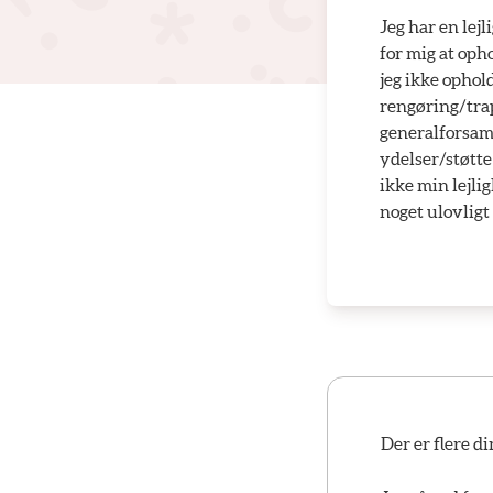
Jeg har en lej
for mig at oph
jeg ikke ophol
rengøring/tra
generalforsaml
ydelser/støtte
ikke min lejlig
noget ulovligt
Der er flere d