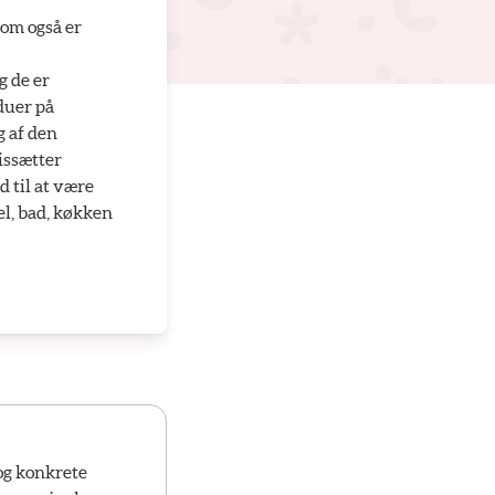
som også er
g de er
nduer på
g af den
issætter
 til at være
(el, bad, køkken
og konkrete