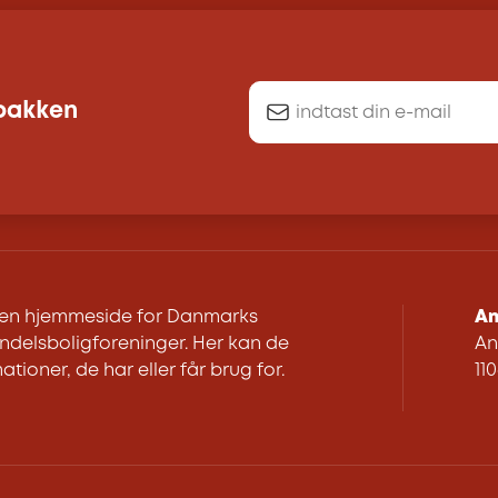
dbakken
r en hjemmeside for Danmarks
An
delsboligforeninger. Her kan de
An
ationer, de har eller får brug for.
11