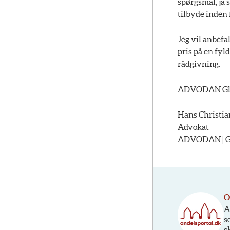
spørgsmål, ja 
tilbyde inden
Jeg vil anbefa
pris på en fy
rådgivning.
ADVODAN Gl
Hans Christi
Advokat
ADVODAN | Glo
O
A
s
s