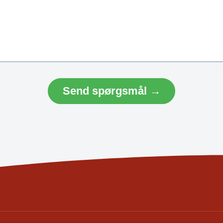
Send spørgsmål →