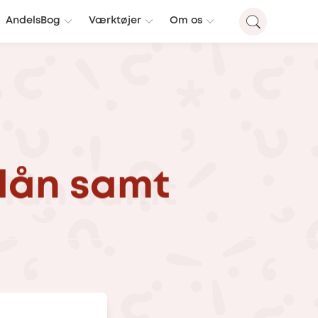
AndelsBog
Værktøjer
Om os
lån
samt