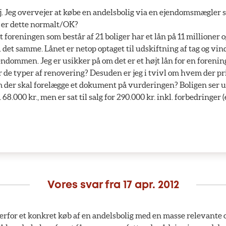
. Jeg overvejer at købe en andelsbolig via en ejendomsmægler 
, er dette normalt/OK?
at foreningen som består af 21 boliger har et lån på 11 millioner o
a. det samme. Lånet er netop optaget til udskiftning af tag og vi
endommen. Jeg er usikker på om det er et højt lån for en forenin
or de typer af renovering? Desuden er jeg i tvivl om hvem der pr
m der skal forelægge et dokument på vurderingen? Boligen ser ud
. 68.000 kr., men er sat til salg for 290.000 kr. inkl. forbedringer 
Vores svar fra
17 apr. 2012
erfor et konkret køb af en andelsbolig med en masse relevante 