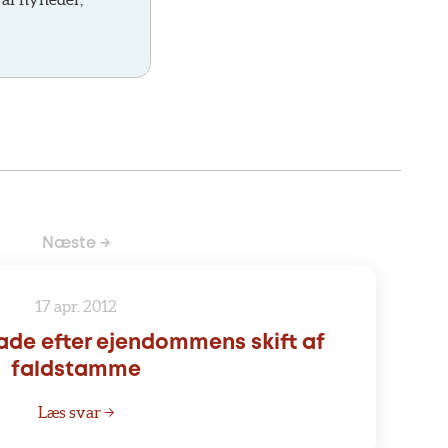
Næste →
17 apr. 2012
ade efter ejendommens skift af
faldstamme
Læs svar →