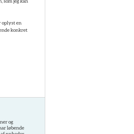
n, som jeg kan
r oplyst en
rende konkret
oner og
 har løbende
 af nyheder,