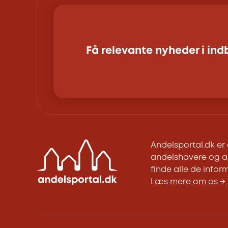
Få relevante nyheder i in
Andelsportal.dk e
andelshavere og an
finde alle de inform
Læs mere om os →