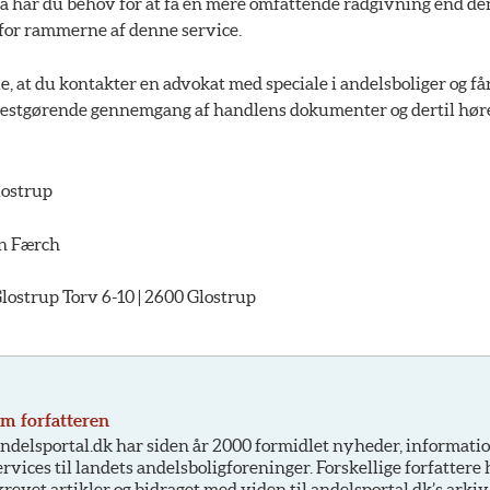
så har du behov for at få en mere omfattende rådgivning end de
 for rammerne af denne service.
le, at du kontakter en advokat med speciale i andelsboliger og få
ldestgørende gennemgang af handlens dokumenter og dertil hø
ostrup
an Færch
strup Torv 6-10 | 2600 Glostrup
m forfatteren
ndelsportal.dk har siden år 2000 formidlet nyheder, informati
ervices til landets andelsboligforeninger. Forskellige forfattere
krevet artikler og bidraget med viden til andelsportal.dk’s arkiv