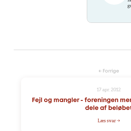
g
← Forrige
17 apr. 2012
Fejl og mangler - foreningen men
dele af beløbe
Læs svar →