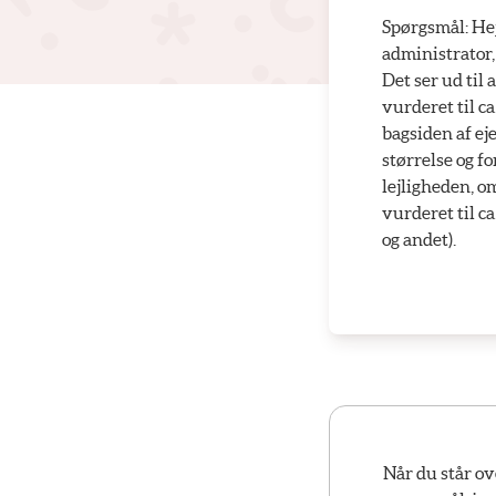
Spørgsmål: Hej
administrator
Det ser ud til 
vurderet til c
bagsiden af ej
størrelse og f
lejligheden, o
vurderet til ca
og andet).
Når du står ov