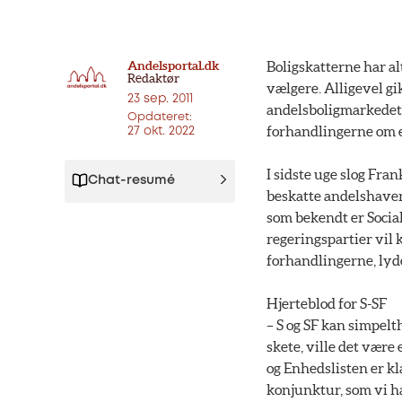
Andelsportal.dk
Boligskatterne har al
Redaktør
vælgere. Alligevel gi
23 sep. 2011
andelsboligmarkedet. 
Opdateret:
forhandlingerne om e
27 okt. 2022
I sidste uge slog Fran
Chat-resumé
beskatte andelshaver
som bekendt er Socia
regeringspartier vil
forhandlingerne, lyde
Hjerteblod for S-SF
– S og SF kan simpelt
skete, ville det være
og Enhedslisten er kl
konjunktur, som vi h