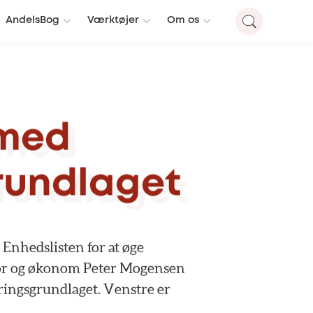
AndelsBog
Værktøjer
Om os
med
rundlaget
Enhedslisten
for
at
øge
r
og
økonom
Peter
Mogensen
ringsgrundlaget.
Venstre
er