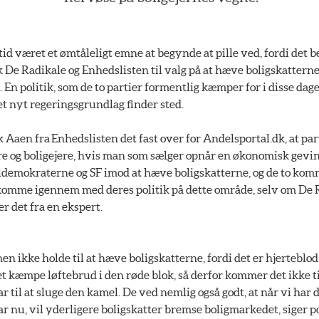
tid været et ømtåleligt emne at begynde at pille ved, fordi det
k De Radikale og Enhedslisten til valg på at hæve boligskatterne 
En politik, som de to partier formentlig kæmper for i disse dage
t nyt regeringsgrundlag finder sted.
k Aaen fra Enhedslisten det fast over for Andelsportal.dk, at par
e og boligejere, hvis man som sælger opnår en økonomisk gevin
ldemokraterne og SF imod at hæve boligskatterne, og de to ko
 komme igennem med deres politik på dette område, selv om De R
r det fra en ekspert.
hen ikke holde til at hæve boligskatterne, fordi det er hjerteblo
 et kæmpe løftebrud i den røde blok, så derfor kommer det ikke ti
ar til at sluge den kamel. De ved nemlig også godt, at når vi ha
ar nu, vil yderligere boligskatter bremse boligmarkedet, siger 