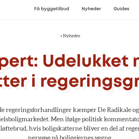
Få byggetilbud
Nyheder
Guides
«
Nyheder
pert:
Udelukket
tter
i
regeringsg
de
regeringsforhandlinger
kæmper
De
Radikale
og
elsboligmarkedet.
Men
ifølge
politisk
kommentato
løftebrud,
hvis
boligskatterne
bliver
en
del
af
rege
nervøse
på
boligejernes
vegne.