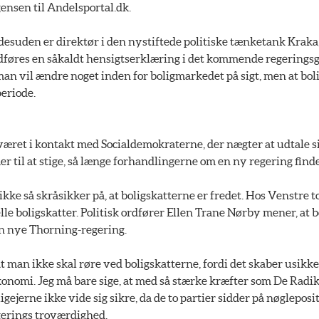
nsen til Andelsportal.dk.
esuden er direktør i den nystiftede politiske tænketank Kraka, 
ndføres en såkaldt hensigtserklæring i det kommende regerings
 man vil ændre noget inden for boligmarkedet på sigt, men at boli
eriode.
været i kontakt med Socialdemokraterne, der nægter at udtale s
 til at stige, så længe forhandlingerne om en ny regering finde
 ikke så skråsikker på, at boligskatterne er fredet. Hos Venstr
e boligskatter. Politisk ordfører Ellen Trane Nørby mener, at b
en nye Thorning-regering.
at man ikke skal røre ved boligskatterne, fordi det skaber usik
onomi. Jeg må bare sige, at med så stærke kræfter som De Radik
gejerne ikke vide sig sikre, da de to partier sidder på nøgleposit
erings troværdighed.