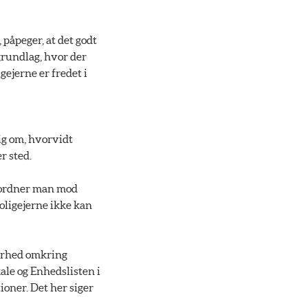
påpeger, at det godt
grundlag, hvor der
gejerne er fredet i
ig om, hvorvidt
r sted.
e tordner man mod
oligejerne ikke kan
kerhed omkring
ale og Enhedslisten i
ioner. Det her siger