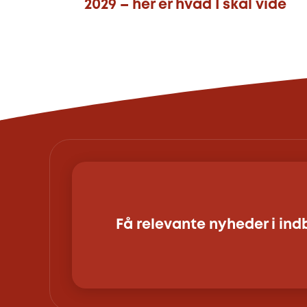
2029 – her er hvad I skal vide
Få relevante nyheder i in