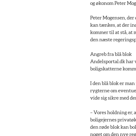
og økonom Peter Moge
Peter Mogensen, der d
kan tænkes, at der i
kommer til at stå, at
den næste regeringsp
Angreb fra blå blok
Andelsportal.dk har 
boligskatterne kommer
I den blå blok er man
rygterne om eventuell
vide sig sikre med d
– Vores holdning er, 
boligejernes privatøk
den røde blok kan boli
noget om den nye reg