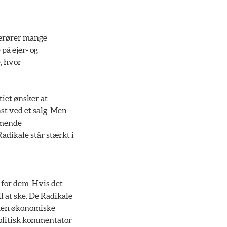
 berører mange
på ejer- og
, hvor
tiet ønsker at
st ved et salg. Men
mmende
adikale står stærkt i
d for dem. Hvis det
l at ske. De Radikale
r den økonomiske
politisk kommentator