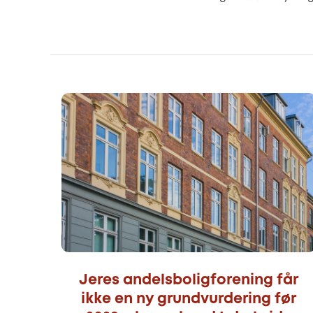
Jeres andelsboligforening får
ikke en ny grundvurdering før