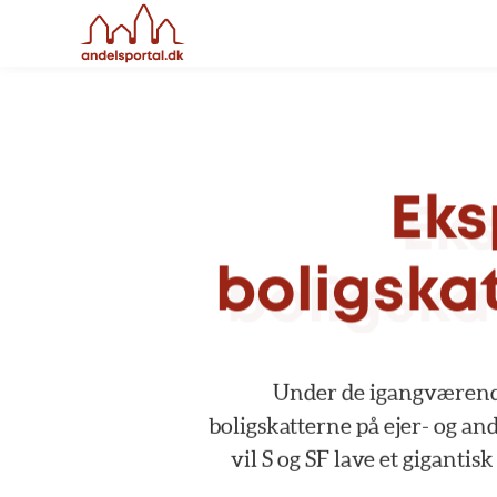
Eks
boligska
Under
de
igangværen
boligskatterne
på
ejer-
og
and
vil
S
og
SF
lave
et
gigantisk