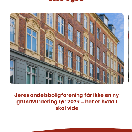
Jeres andelsboligforening får ikke en ny
grundvurdering før 2029 – her er hvad I
skal vide