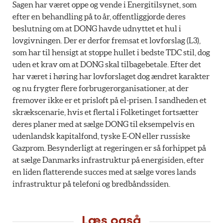
Sagen har været oppe og vende i Energitilsynet, som
efter en behandling på to år, offentliggjorde deres
beslutning om at DONG havde udnyttet et hul i
lovgivningen. Der er derfor fremsat et lovforslag (L3),
som har til hensigt at stoppe hullet i bedste TDC stil, dog
uden et krav om at DONG skal tilbagebetale. Efter det
har været i høring har lovforslaget dog ændret karakter
og nu frygter flere forbrugerorganisationer, at der
fremover ikke er et prisloft på el-prisen. I sandheden et
skrækscenarie, hvis et flertal i Folketinget fortsætter
deres planer med at sælge DONG til eksempelvis en
udenlandsk kapitalfond, tyske E-ON eller russiske
Gazprom. Besynderligt at regeringen er så forhippet på
at sælge Danmarks infrastruktur på energisiden, efter
en liden flatterende succes med at sælge vores lands
infrastruktur på telefoni og bredbåndssiden.
Læs også