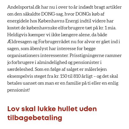
Andelsportal.dk har nu i over to år indædt bragt artikler
om den såkaldte DONG-sag, hvor DONGs køb af
energidele hos Københavns Energi indtil videre har
kostet de københavnske elforbrugere tæt på kr. 1 mia.
Heldigvis kæmper vi ikke længere alene, da både
Ældresagen og Forbrugerrådet nu for alvor er gået ind i
sagen, som åbenlyst har interesse for begge
organisationers interessenter. Prisstigningerne rammer
jo forbrugere i almindelighed og pensionister i
særdeleshed. Som en følge af salget er målerlejen
eksempelvis steget fra kr. 150 til 810 årligt – og det skal
betales uanset om man er en familie på ti eller en enlig
pensionist!
Lov skal lukke hullet uden
tilbagebetaling