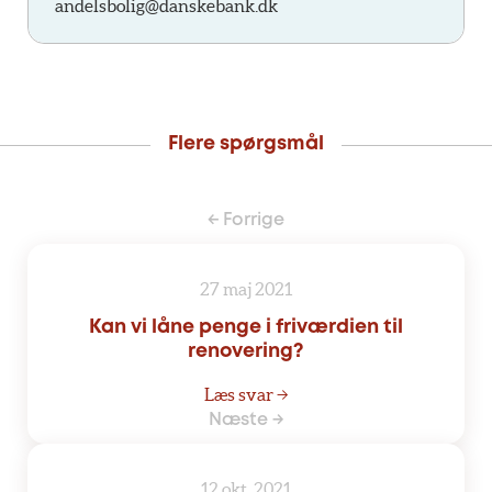
andelsbolig@danskebank.dk
Flere spørgsmål
← Forrige
27 maj 2021
Kan vi låne penge i friværdien til
renovering?
Læs svar →
Næste →
12 okt. 2021