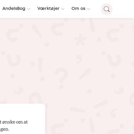
AndelsBog
Værktøjer
Om os
et ønske om at
ngen.