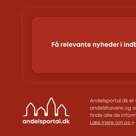
Få relevante nyheder i in
Andelsportal.dk e
andelshavere og an
finde alle de inform
Læs mere om os →