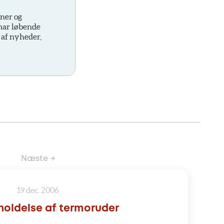
oner og
 har løbende
 af nyheder,
Næste →
19 dec. 2006
holdelse af termoruder