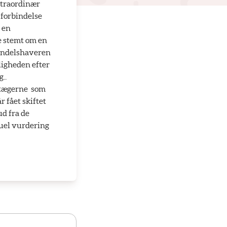
kstraordinær
 forbindelse
 en
e stemt om en
 andelshaveren
ligheden efter
.
tægerne  som
r fået skiftet
ud fra de
duel vurdering