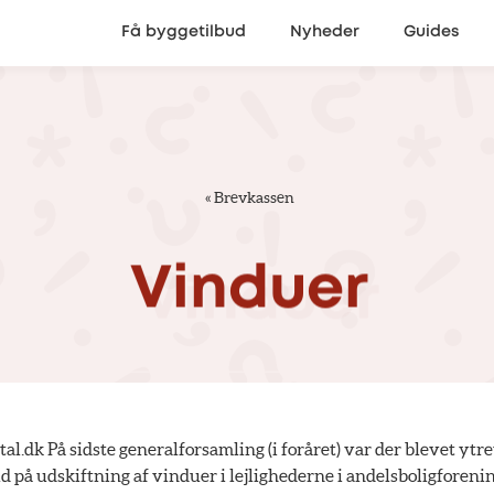
Få byggetilbud
Nyheder
Guides
«
Brevkassen
Vinduer
al.dk På sidste generalforsamling (i foråret) var der blevet ytr
d på udskiftning af vinduer i lejlighederne i andelsboligforeni