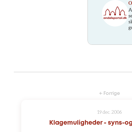
O
A
s
s
g
← Forrige
19 dec. 2006
Klagemuligheder - syns-