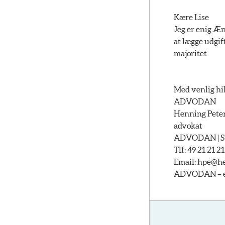
Kære Lise
Jeg er enig.Æ
at lægge udgif
majoritet.
Med venlig hi
ADVODAN
Henning Pete
advokat
ADVODAN | Str
Tlf: 49 21 21 21
Email:
hpe@he
ADVODAN – et 