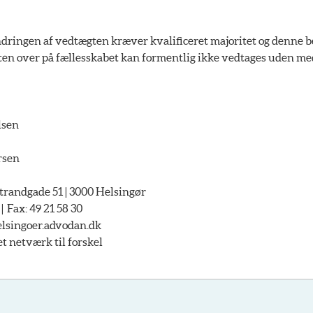
ndringen af vedtægten kræver kvalificeret majoritet og denne 
ten over på fællesskabet kan formentlig ikke vedtages uden med
lsen
rsen
andgade 51 | 3000 Helsingør
 | Fax: 49 21 58 30
lsingoer.advodan.dk
netværk til forskel