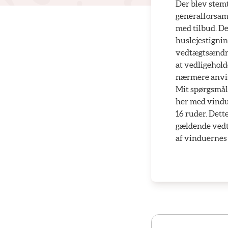
Der blev stemt
generalforsaml
med tilbud. De
huslejestignin
vedtægtsændrin
at vedligehold
nærmere anvisn
Mit spørgsmål 
her med vindue
16 ruder. Dett
gældende vedtæ
af vinduernes 