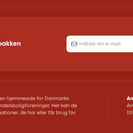
dbakken
r en hjemmeside for Danmarks
An
delsboligforeninger. Her kan de
An
ationer, de har eller får brug for.
11