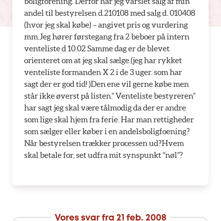
boligforening. Derfor har jeg varslet salg af min
andel til bestyrelsen d.210108 med salg d. 010408
(hvor jeg skal købe) – angivet pris og vurdering
mm.Jeg hører førstegang fra 2 beboer på intern
venteliste d 10.02 Samme dag er de blevet
orienteret om at jeg skal sælge.(jeg har rykket
venteliste formanden X 2 i de 3 uger. som har
sagt der er god tid! )Den ene vil gerne købe men
står ikke øverst på listen.” Venteliste bestyreren”
har sagt jeg skal være tålmodig da der er andre
som lige skal hjem fra ferie. Har man rettigheder
som sælger eller køber i en andelsboligfoening?
Når bestyrelsen trækker processen ud?Hvem
skal betale for, set udfra mit synspunkt “nøl”?
Vores svar fra
21 feb. 2008