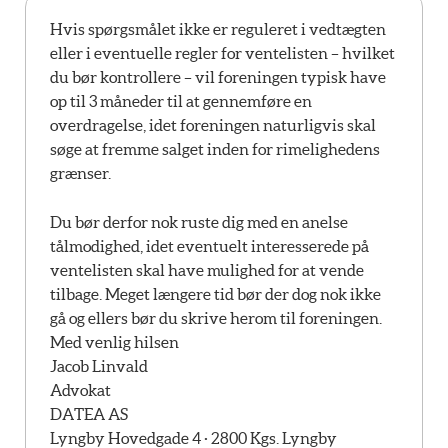
Hvis spørgsmålet ikke er reguleret i vedtægten
eller i eventuelle regler for ventelisten – hvilket
du bør kontrollere – vil foreningen typisk have
op til 3 måneder til at gennemføre en
overdragelse, idet foreningen naturligvis skal
søge at fremme salget inden for rimelighedens
grænser.
Du bør derfor nok ruste dig med en anelse
tålmodighed, idet eventuelt interesserede på
ventelisten skal have mulighed for at vende
tilbage. Meget længere tid bør der dog nok ikke
gå og ellers bør du skrive herom til foreningen.
Med venlig hilsen
Jacob Linvald
Advokat
DATEA AS
Lyngby Hovedgade 4 · 2800 Kgs. Lyngby