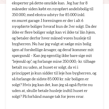
eksperter på dette område kan. Jeg har for 8
måneder siden købt en nyopført andelsbolig til
350.000, med ekstra udstyr for 85.000 inkl.
en muret garage. I foreningen er der i alt 6
nyopførte boliger hvoraf kun de 3 er solgt. Da der
ikke er flere boliger solgt kan vi ikke ta’ lån hjem,
og betaler derfor hver måned vores husleje til
bygherren. Nu har jeg valgt at sælge min bolig
igen af forskellige årsager, og deraf kommer mit
spørgsmål – Kan jeg egentlig ikke bare sige mit
“lejemål op”, og forlange mine 350.000,- kr. tilbage
betalt nu uden, at huset er solgt, da vi i
princippet jo kun sidder til leje hos bygherren, og
så forlange de sidste 85.000 kr. når boligen er
solgt? Hvis jeg kan det, kan jeg så også flytte nu
uden at, skulle betale husleje indtil huset er
solgt? På forhånd mange tak for jeres svar.