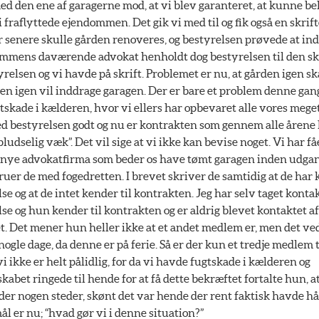
 med den ene af garagerne mod, at vi blev garanteret, at kunne b
i fraflyttede ejendommen. Det gik vi med til og fik også en skrif
r senere skulle gården renoveres, og bestyrelsen prøvede at in
mmens daværende advokat henholdt dog bestyrelsen til den skri
relsen og vi havde på skrift. Problemet er nu, at gården igen sk
sen igen vil inddrage garagen. Der er bare et problem denne gang 
gtskade i kælderen, hvor vi ellers har opbevaret alle vores mege
ed bestyrelsen godt og nu er kontrakten som gennem alle årene 
pludselig væk”. Det vil sige at vi ikke kan bevise noget. Vi har få
ye advokatfirma som beder os have tømt garagen inden udga
ruer de med fogedretten. I brevet skriver de samtidig at de har
e og at de intet kender til kontrakten. Jeg har selv taget kontak
se og hun kender til kontrakten og er aldrig blevet kontaktet af
. Det mener hun heller ikke at et andet medlem er, men det ve
ogle dage, da denne er på ferie. Så er der kun et tredje medlem 
 ikke er helt pålidlig, for da vi havde fugtskade i kælderen og
kabet ringede til hende for at få dette bekræftet fortalte hun, a
er nogen steder, skønt det var hende der rent faktisk havde hå
l er nu; “hvad gør vi i denne situation?”