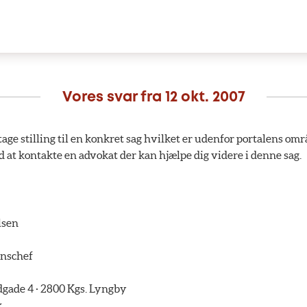
Vores svar fra
12 okt. 2007
age stilling til en konkret sag hvilket er udenfor portalens områ
åd at kontakte en advokat der kan hjælpe dig videre i denne sag.
lsen
onschef
ade 4 · 2800 Kgs. Lyngby
k