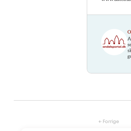
O
A
s
s
g
← Forrige