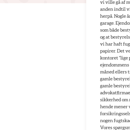
vi ville gå af
anden indtil v
herpå. Nogle å
garage. Ejendo
som både besty
og at bestyrel
vi har haft fu
papirer. Det v
kontoret “lige 
ejendommens n
måned ellers t
gamle bestyrels
gamle bestyrel
advokatfirmaet
sikkerhed om n
hende mener vi
forsikringssels
nogen fugtskad
Vores spørgsmå