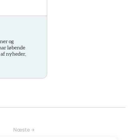
oner og
 har løbende
 af nyheder,
Næste →