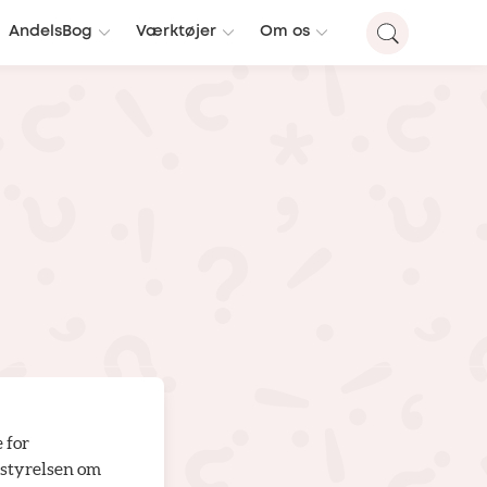
AndelsBog
Værktøjer
Om os
 for
bestyrelsen om