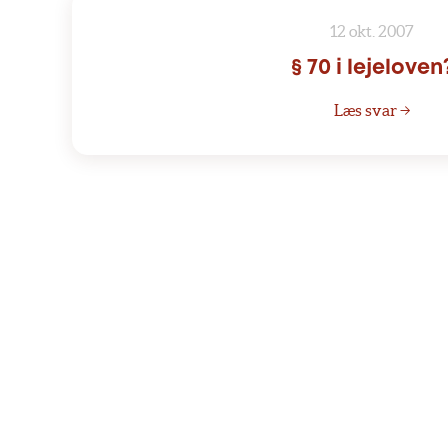
12 okt. 2007
§ 70 i lejeloven
Læs svar →