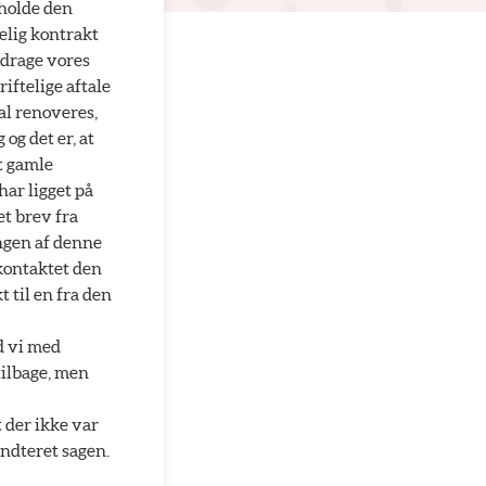
eholde den
telig kontrakt
ddrage vores
ftelige aftale
al renoveres,
og det er, at
t gamle
har ligget på
et brev fra
ngen af denne
 kontaktet den
t til en fra den
d vi med
tilbage, men
t der ikke var
ndteret sagen.