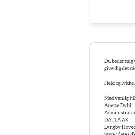
Du beder mig t
give dig det r
Held og lykke.
Med venlig hi
Anette Dyhl
Administrati
DATEA AS
Lyngby Hovedg
www.datea.d