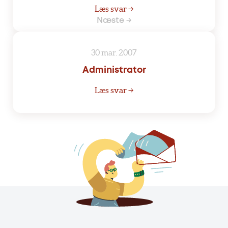
Læs svar →
Næste →
30 mar. 2007
Administrator
Læs svar →