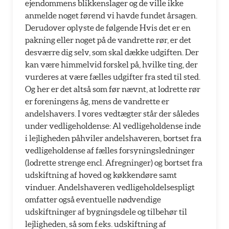
ejendommens blikkenslager og de ville ikke
anmelde noget førend vi havde fundet årsagen.
Derudover oplyste de følgende Hvis det er en
pakning eller noget på de vandrette rør, er det
desværre dig selv, som skal dække udgiften. Der
kan være himmelvid forskel på, hvilke ting, der
vurderes at være fælles udgifter fra sted til sted.
Og her er det altså som før nævnt, at lodrette rør
er foreningens åg, mens de vandrette er
andelshavers. I vores vedtægter står der således
under vedligeholdense: Al vedligeholdense inde
i lejligheden påhviler andelshaveren, bortset fra
vedligeholdense af fælles forsyningsledninger
(lodrette strenge encl. Afregninger) og bortset fra
udskiftning af hoved og køkkendøre samt
vinduer. Andelshaveren vedligeholdelsespligt
omfatter også eventuelle nødvendige
udskiftninger af bygningsdele og tilbehør til
lejligheden, så som f.eks. udskiftning af