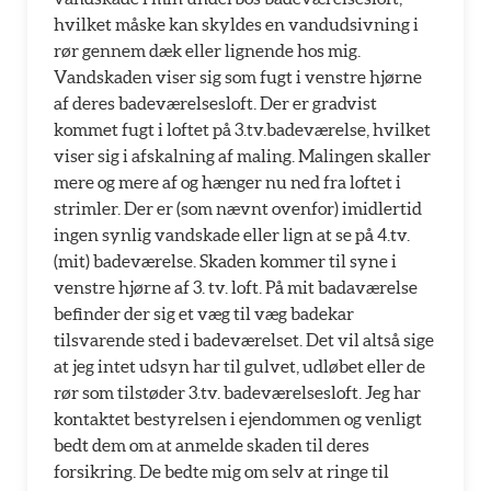
hvilket måske kan skyldes en vandudsivning i
rør gennem dæk eller lignende hos mig.
Vandskaden viser sig som fugt i venstre hjørne
af deres badeværelsesloft. Der er gradvist
kommet fugt i loftet på 3.tv.badeværelse, hvilket
viser sig i afskalning af maling. Malingen skaller
mere og mere af og hænger nu ned fra loftet i
strimler. Der er (som nævnt ovenfor) imidlertid
ingen synlig vandskade eller lign at se på 4.tv.
(mit) badeværelse. Skaden kommer til syne i
venstre hjørne af 3. tv. loft. På mit badaværelse
befinder der sig et væg til væg badekar
tilsvarende sted i badeværelset. Det vil altså sige
at jeg intet udsyn har til gulvet, udløbet eller de
rør som tilstøder 3.tv. badeværelsesloft. Jeg har
kontaktet bestyrelsen i ejendommen og venligt
bedt dem om at anmelde skaden til deres
forsikring. De bedte mig om selv at ringe til