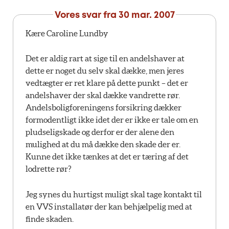
Vores svar fra
30 mar. 2007
Kære Caroline Lundby
Det er aldig rart at sige til en andelshaver at
dette er noget du selv skal dække, men jeres
vedtægter er ret klare på dette punkt – det er
andelshaver der skal dække vandrette rør.
Andelsboligforeningens forsikring dækker
formodentligt ikke idet der er ikke er tale om en
pludseligskade og derfor er der alene den
mulighed at du må dække den skade der er.
Kunne det ikke tænkes at det er tæring af det
lodrette rør?
Jeg synes du hurtigst muligt skal tage kontakt til
en VVS installatør der kan behjælpelig med at
finde skaden.