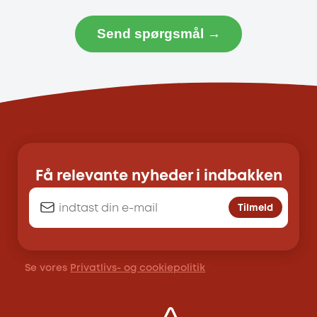
Send spørgsmål →
Få relevante nyheder i indbakken
Tilmeld
Se vores
Privatlivs- og cookiepolitik