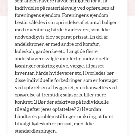
som andelshavere havde mulighed for at få
indflydelse på materialevalg ved opførelsen af
foreningens ejendom. Foreningens ejendom
består således i sin oprindelse af et antal boliger
med inventar og hårde hvidevarer, som ikke
nødvendigvis blev separat prissat. En del af
andelskronen er med andre ord komfur,
køleskab, garderobe etc. Langt de fleste
andelshavere valgte imidlertid individuelle
løsninger omkring gulve, vægge, tilpasset
inventar, hårde hvidevarer etc. Hvorledes bør
disse individuelle forbedringer, som er foretaget
ved opførelsen af byggeriet, værdiansættes ved
opgørelse af fremtidig salgspris. Eller mere
konkret: 1) Bør der afskrives på individuelle
tilvalg efter jeres opfattelse? 2) Hvordan
håndteres problemstillingen omkring, at fx. et
tilvalgt køleskab er prissat, men ikke
standardløsningen.