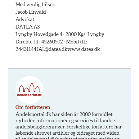
Med venlig hilsen
Jacob Linvald
Advokat
DATEA AS
Lyngby Hovedgade 4 · 2800 Kgs. Lyngby
Direkte tlf.: 45260502 · Mobil tlf.:
24431144
JAL@datea.dk
www.datea.dk
Om forfatteren
Andelsportal.dk har siden år 2000 formidlet
nyheder, informationer og services til landets
andelsboligforeninger. Forskellige forfattere har
løbende skrevet artikler og bidraget med viden
til andelsportal.dk’s arkiv af nyheder, guides og