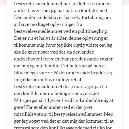
bestyrelsesmedlemmet har lækket til en anden
andelshaver, som jeg har haft en konflikt med.
Den anden andelshaver har selv fortalt mig om
at have modtaget oplysninger fra
bestyrelsesmedlemmet ved en politimægling.
Det er nu et halvt år siden denne oplysning er
tilkommet mig, hvor jeg ikke rigtig vidste om jeg
skulle gøre noget ved det, da den anden
andelshaver i forvejen har spredt usande rygter
om mig og min familie. Det hele kan gå hen at
blive meget værre. På den anden side bryder jeg
mig ikke om at blive udleveret af
bestyrelsesmedlemmet der jo har taget parti i
den konflikt der nu heldigvis er overstået.
Mit spørgsmål til jer er hvad i vil anbefale mig at
gøre? For et eller andet sted er der jo et
mistillidsvotum til bestyrelsesmedlemmet. Men
gør jeg noget ved det er det mig der kommer til at
fremstå som den konfliktsøgende med risiko for