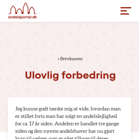
«
Brevkassen
Ulovlig
forbedring
Jeg kunne godt tænke mig at vide, hvordan man
er stillet hvis man har solgt en andelslejlighed
for ca. 17 år siden. Andelen er handlet tre gange
siden og den nyeste andelshaver har nu gjort
krav til sælger, som er gået tilbage til deres