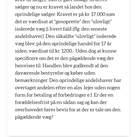
sælger og nu er kravet så landet hos den
oprindelige sælger. Kravet er på kr. 17.000 som
det er værdisat at “genoprette” den “ulovligt”
isolerede væg (i hvert fald iflg. den seneste
andelshaver). Den såkaldte “ulovligt” isolerede
væg blev, på den oprindelige handel for 17 år
siden, værdisat til kr. 1200,-. Uden dog at kunne
specificere om det er den pågældende væg der
henvises til. Handlen blev godkendt af den
daværende bestyrelse og køber uden
bemærkninger. Den oprindelige andelshaver har
overtaget andelen efter en alm. lejer uden nogen
form for betaling af forbedringer e.l. Er der en
forældelsesfrist på en sådan sag og kan der
overhovedet føres bevis for at der er tale om den
pågældende væg?