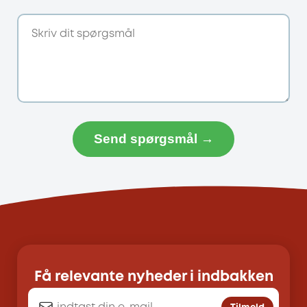
Send spørgsmål →
Få relevante nyheder i indbakken