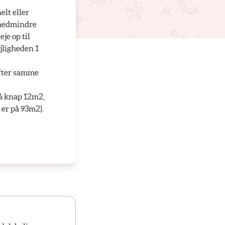
elt eller
 medmindre
je op til
ejligheden 1
 efter samme
på knap 12m2,
er på 93m2).