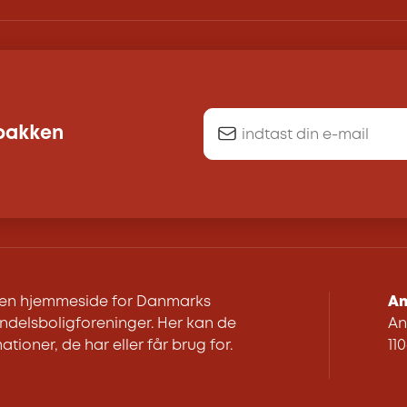
dbakken
r en hjemmeside for Danmarks
An
delsboligforeninger. Her kan de
An
ationer, de har eller får brug for.
11