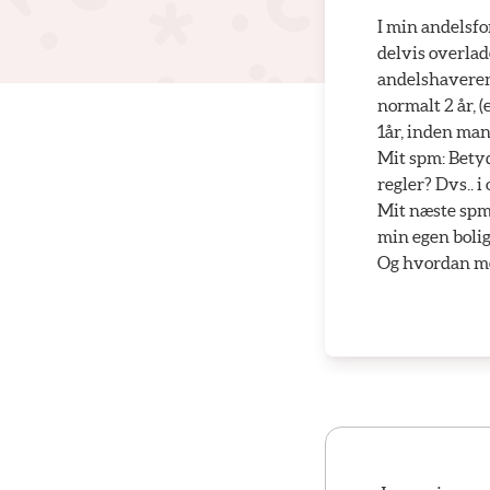
I min andelsfo
delvis overla
andelshaveren e
normalt 2 år, (
1år, inden man
Mit spm: Betyd
regler? Dvs.. 
Mit næste spm.
min egen bolig
Og hvordan m