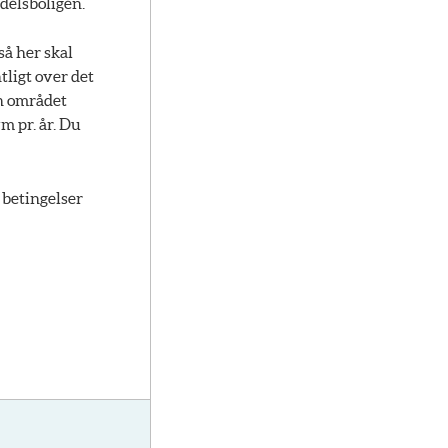
delsboligen.
så her skal
tligt over det
en området
m pr. år. Du
 betingelser