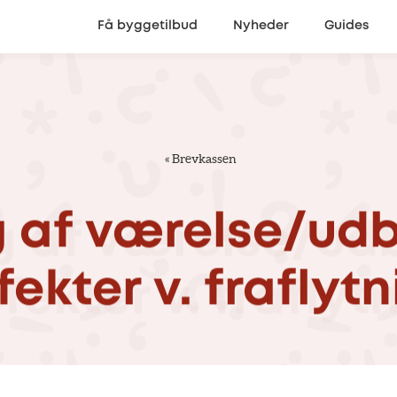
Få byggetilbud
Nyheder
Guides
«
Brevkassen
g
af
værelse/udb
fekter
v.
fraflytn