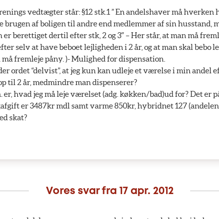
renings vedtægter står: §12 stk.1 ” En andelshaver må hverken h
de brugen af boligen til andre end medlemmer af sin husstand,
r berettiget dertil efter stk, 2 og 3″ – Her står, at man må fremle
efter selv at have beboet lejligheden i 2 år, og at man skal bebo l
 må fremleje påny. )- Mulighed for dispensation.
er ordet “delvist”, at jeg kun kan udleje et værelse i min andel
i op til 2 år, medmindre man dispenserer?
 er, hvad jeg må leje værelset (adg. køkken/bad)ud for? Det er 
afgift er 3487kr mdl samt varme 850kr, hybridnet 127 (andelen 
ed skat?
Vores svar fra
17 apr. 2012