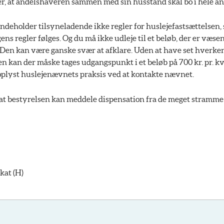
er, at andelshaveren sammen med sin husstand skal bo i hele an
deholder tilsyneladende ikke regler for huslejefastsættelsen, 
ens regler følges. Og du må ikke udleje til et beløb, der er væsen
. Den kan være ganske svær at afklare. Uden at have set hverk
den kan der måske tages udgangspunkt i et beløb på 700 kr. pr. kv
oplyst huslejenævnets praksis ved at kontakte nævnet.
 at bestyrelsen kan meddele dispensation fra de meget stramme
kat (H)