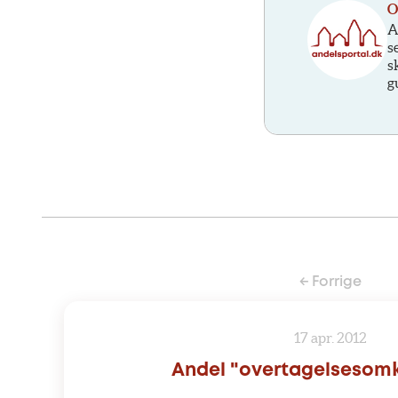
O
A
s
s
g
← Forrige
17 apr. 2012
Andel "overtagelsesomk