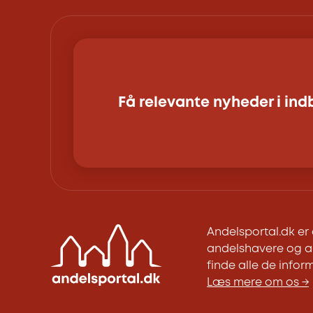
Få relevante nyheder i in
Andelsportal.dk e
andelshavere og an
finde alle de inform
Læs mere om os →