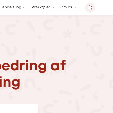
AndelsBog
Værktøjer
Om os
edring
af
ing