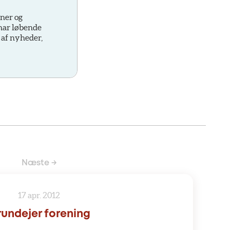
oner og
 har løbende
 af nyheder,
Næste →
17 apr. 2012
undejer forening