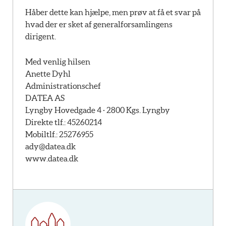
Håber dette kan hjælpe, men prøv at få et svar på
hvad der er sket af generalforsamlingens
dirigent.
Med venlig hilsen
Anette Dyhl
Administrationschef
DATEA AS
Lyngby Hovedgade 4 · 2800 Kgs. Lyngby
Direkte tlf.: 45260214
Mobiltlf.: 25276955
ady@datea.dk
www.datea.dk