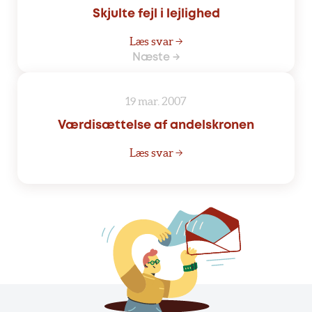
Skjulte fejl i lejlighed
Læs svar →
Næste →
19 mar. 2007
Værdisættelse af andelskronen
Læs svar →