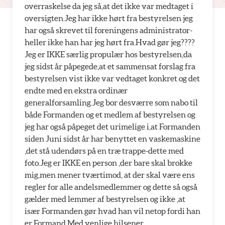
overraskelse da jeg så,at det ikke var medtaget i
oversigten.Jeg har ikke hørt fra bestyrelsen jeg
har også skrevet til foreningens administrator-
heller ikke han har jeg hørt fra.Hvad gør jeg????
Jeg er IKKE særlig propulær hos bestyrelsen,da
jeg sidst år påpegede,at et sammensat forslag fra
bestyrelsen vist ikke var vedtaget konkret og det
endte med en ekstra ordinær
generalforsamling.Jeg bor desværre som nabo til
både Formanden og et medlem af bestyrelsen og
jeg har også påpeget det urimelige i,at Formanden
siden Juni sidst år har benyttet en vaskemaskine
,det stå udendørs på en træ trappe-dette med
foto.Jeg er IKKE en person ,der bare skal brokke
mig,men mener tværtimod, at der skal være ens
regler for alle andelsmedlemmer og dette så også
gælder med lemmer af bestyrelsen og ikke ,at
især Formanden gør hvad han vil netop fordi han
er Formand.Med venlige hilsener