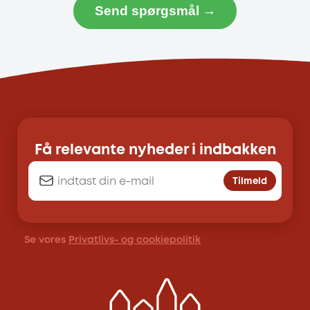
Send spørgsmål →
Få relevante nyheder i indbakken
Tilmeld
Se vores
Privatlivs- og cookiepolitik