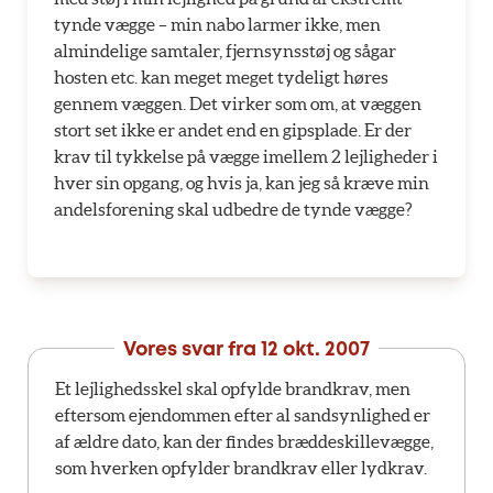
tynde vægge – min nabo larmer ikke, men
almindelige samtaler, fjernsynsstøj og sågar
hosten etc. kan meget meget tydeligt høres
gennem væggen. Det virker som om, at væggen
stort set ikke er andet end en gipsplade. Er der
krav til tykkelse på vægge imellem 2 lejligheder i
hver sin opgang, og hvis ja, kan jeg så kræve min
andelsforening skal udbedre de tynde vægge?
Vores svar fra
12 okt. 2007
Et lejlighedsskel skal opfylde brandkrav, men
eftersom ejendommen efter al sandsynlighed er
af ældre dato, kan der findes bræddeskillevægge,
som hverken opfylder brandkrav eller lydkrav.