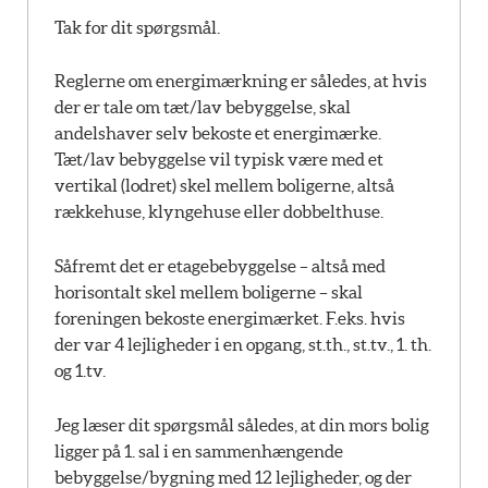
Tak for dit spørgsmål.
Reglerne om energimærkning er således, at hvis
der er tale om tæt/lav bebyggelse, skal
andelshaver selv bekoste et energimærke.
Tæt/lav bebyggelse vil typisk være med et
vertikal (lodret) skel mellem boligerne, altså
rækkehuse, klyngehuse eller dobbelthuse.
Såfremt det er etagebebyggelse – altså med
horisontalt skel mellem boligerne – skal
foreningen bekoste energimærket. F.eks. hvis
der var 4 lejligheder i en opgang, st.th., st.tv., 1. th.
og 1.tv.
Jeg læser dit spørgsmål således, at din mors bolig
ligger på 1. sal i en sammenhængende
bebyggelse/bygning med 12 lejligheder, og der